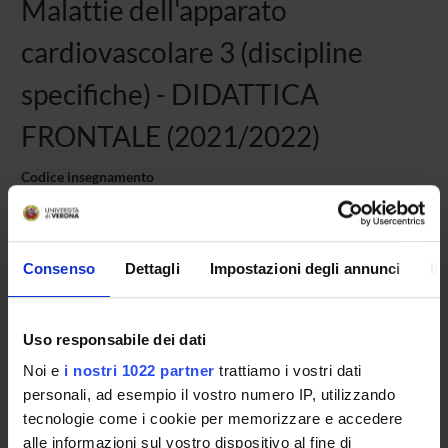
Malattie dell'apparato
cardiovascolare 3 (discipline
specifiche) - DIDATTICA
FRONTALE (2021/2022)
Codice insegnamento
4S003455
Crediti
15
Consenso
Dettagli
Impostazioni degli annunci
In
Settore disciplinare
MED/11 - MALATTIE DELL'APPARATO CARDIOVASCOLARE
Lingua di erogazione
Uso responsabile dei dati
Italiano
Noi e
i nostri 1022 partner
trattiamo i vostri dati
Sede
personali, ad esempio il vostro numero IP, utilizzando
VERONA
tecnologie come i cookie per memorizzare e accedere
alle informazioni sul vostro dispositivo al fine di