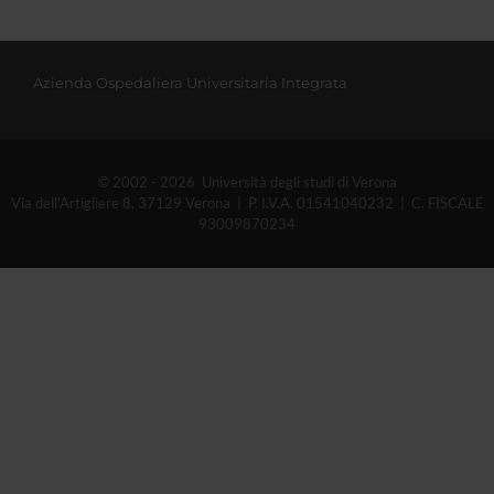
Azienda Ospedaliera Universitaria Integrata
© 2002 - 2026 Università degli studi di Verona
Via dell'Artigliere 8, 37129 Verona | P. I.V.A. 01541040232 | C. FISCALE
93009870234