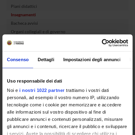
Piani didattici
Insegnamenti
Bacheca avvisi
Organi collegiali e di governo
Rete formativa
Servizio Studenti Internazionali
Consenso
Dettagli
Impostazioni degli annunci
In
OFFERTA FORMATIVA
Uso responsabile dei dati
Noi e
i nostri 1022 partner
trattiamo i vostri dati
personali, ad esempio il vostro numero IP, utilizzando
SEMESTRE FILTRO
tecnologie come i cookie per memorizzare e accedere
CORSI DI LAUREA
alle informazioni sul vostro dispositivo al fine di
pubblicare annunci e contenuti personalizzati, misurare
CORSI DI LAUREA MAGISTRALE
gli annunci e i contenuti, ricercare il pubblico e sviluppare
i servizi. Avete la possibilità di scegliere chi utilizza i