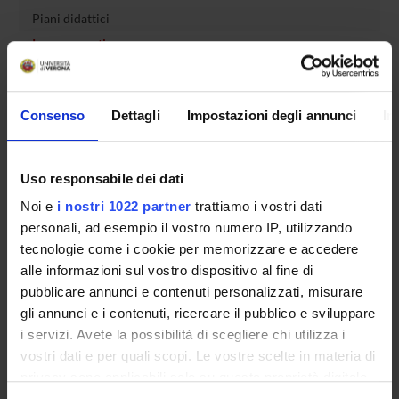
Piani didattici
Insegnamenti
Bacheca avvisi
Organi collegiali e di governo
Consenso
Dettagli
Impostazioni degli annunci
In
Rete formativa
Servizio Studenti Internazionali
Uso responsabile dei dati
Noi e
i nostri 1022 partner
trattiamo i vostri dati
personali, ad esempio il vostro numero IP, utilizzando
OFFERTA FORMATIVA
tecnologie come i cookie per memorizzare e accedere
alle informazioni sul vostro dispositivo al fine di
SEMESTRE FILTRO
pubblicare annunci e contenuti personalizzati, misurare
gli annunci e i contenuti, ricercare il pubblico e sviluppare
CORSI DI LAUREA
i servizi. Avete la possibilità di scegliere chi utilizza i
vostri dati e per quali scopi. Le vostre scelte in materia di
CORSI DI LAUREA MAGISTRALE
privacy sono applicabili solo su questa proprietà digitale
in cui avete effettuato le vostre scelte. È possibile