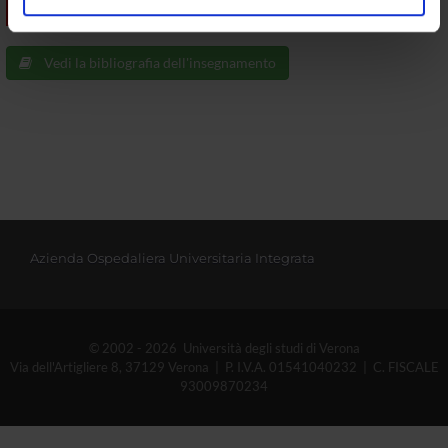
TESTI DI RIFERIMENTO
analizzare il nostro traffico. Condividiamo inoltre
informazioni sul modo in cui utilizzi il nostro sito con i
Vedi la bibliografia dell'insegnamento
nostri partner che si occupano di analisi dei dati web,
pubblicità e social media, i quali potrebbero combinarle
con altre informazioni che hai fornito loro o che hanno
raccolto dal tuo utilizzo dei loro servizi.
Azienda Ospedaliera Universitaria Integrata
© 2002 - 2026 Università degli studi di Verona
Via dell'Artigliere 8, 37129 Verona | P. I.V.A. 01541040232 | C. FISCALE
93009870234