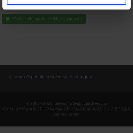
TESTI DI RIFERIMENTO
analizzare il nostro traffico. Condividiamo inoltre
informazioni sul modo in cui utilizzi il nostro sito con i
Vedi la bibliografia dell'insegnamento
nostri partner che si occupano di analisi dei dati web,
pubblicità e social media, i quali potrebbero combinarle
con altre informazioni che hai fornito loro o che hanno
raccolto dal tuo utilizzo dei loro servizi.
Azienda Ospedaliera Universitaria Integrata
© 2002 - 2026 Università degli studi di Verona
Via dell'Artigliere 8, 37129 Verona | P. I.V.A. 01541040232 | C. FISCALE
93009870234