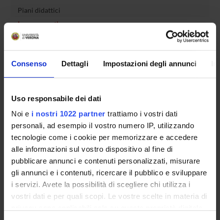
Piani didattici
Insegnamenti
Bacheca avvisi
Organi collegiali e di governo
Consenso
Dettagli
Impostazioni degli annunci
In
Rete formativa
Servizio Studenti Internazionali
Uso responsabile dei dati
Noi e
i nostri 1022 partner
trattiamo i vostri dati
personali, ad esempio il vostro numero IP, utilizzando
OFFERTA FORMATIVA
tecnologie come i cookie per memorizzare e accedere
alle informazioni sul vostro dispositivo al fine di
SEMESTRE FILTRO
pubblicare annunci e contenuti personalizzati, misurare
gli annunci e i contenuti, ricercare il pubblico e sviluppare
CORSI DI LAUREA
i servizi. Avete la possibilità di scegliere chi utilizza i
vostri dati e per quali scopi. Le vostre scelte in materia di
CORSI DI LAUREA MAGISTRALE
privacy sono applicabili solo su questa proprietà digitale
in cui avete effettuato le vostre scelte. È possibile