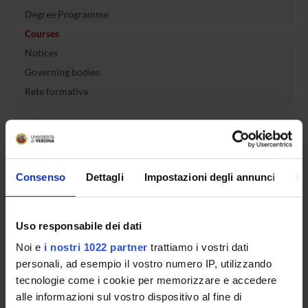
Degree Programme
Courses
Notices
Governing bodies
Rete formativa
International Students
Consenso
Dettagli
Impostazioni degli annunci
In
OFFERTA FORMATIVA
SEMESTRE FILTRO
Uso responsabile dei dati
Noi e
i nostri 1022 partner
trattiamo i vostri dati
CORSI DI LAUREA
personali, ad esempio il vostro numero IP, utilizzando
tecnologie come i cookie per memorizzare e accedere
CORSI DI LAUREA MAGISTRALE
alle informazioni sul vostro dispositivo al fine di