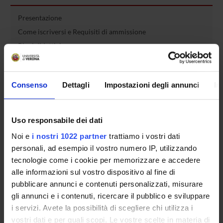
Presentazione
Come iscriversi e Requisiti di ammissione
Piani didattici
Insegnamenti
Bacheca avvisi
Consenso
Dettagli
Impostazioni degli annunci
In
Organi collegiali e di governo
Rete formativa
Uso responsabile dei dati
Servizio Studenti Internazionali
Noi e
i nostri 1022 partner
trattiamo i vostri dati
personali, ad esempio il vostro numero IP, utilizzando
tecnologie come i cookie per memorizzare e accedere
OFFERTA FORMATIVA
alle informazioni sul vostro dispositivo al fine di
pubblicare annunci e contenuti personalizzati, misurare
gli annunci e i contenuti, ricercare il pubblico e sviluppare
SEMESTRE FILTRO
i servizi. Avete la possibilità di scegliere chi utilizza i
CORSI DI LAUREA
vostri dati e per quali scopi. Le vostre scelte in materia di