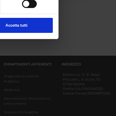
ezione dettagli
. Puoi
Accetta tutti
l media e per analizzare il
ostri partner che si occupano
azioni che hai fornito loro o
DIPARTIMENTI AFFERENTI
INDIRIZZO
Policlinico “G. B. Rossi”
Diagnostica e Sanità
Piazzale L. A. Scuro, 10
Pubblica
37134 Verona
Partita IVA 01541040232
Medicina
Codice Fiscale:93009870234
Neuroscienze, Biomedicina
e Movimento
Scienze Chirurgiche