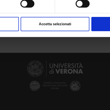
TI DI RIFERIMENTO
aborati i tuoi dati personali e imposta le tue preferenze nella
s
di la bibliografia dell'insegnamento
consenso in qualsiasi momento dalla Dichiarazione sui cookie.
Accetta selezionati
nalizzare contenuti ed annunci, per fornire funzionalità dei socia
inoltre informazioni sul modo in cui utilizzi il nostro sito con i n
icità e social media, i quali potrebbero combinarle con altre inform
lizzo dei loro servizi.