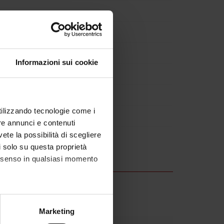
Informazioni sui cookie
utilizzando tecnologie come i
re annunci e contenuti
31-ott-2023.
vete la possibilità di scegliere
li solo su questa proprietà
consenso in qualsiasi momento
alche metro,
Marketing
e specifiche (impronte