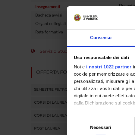
Docente
Insegnamenti
Bacheca avvisi
Coordin
Organi collegiali e di governo
crediti
Rete formativa
Consenso
Settore 
Servizio Studenti Internazionali
Lingua d
Uso responsabile dei dati
Noi e
i nostri 1022 partner
t
Sede
OFFERTA FORMATIVA
cookie per memorizzare e acce
Periodo
personalizzati, misurare gli an
chi utilizza i vostri dati e pe
SEMESTRE FILTRO
digitale in cui avete effettua
Orari
CORSI DI LAUREA
dalla Dichiarazione sui cookie
CORSI DI LAUREA MAGISTRALE
Vai
Con il tuo consenso, vorrem
Selezione
raccogliere informazi
Necessari
del
POST LAUREA
Identificare il tuo di
consenso