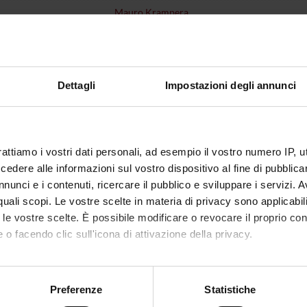
Mauro Krampera
atore
Mauro Krampera
1
Dettagli
Impostazioni degli annunci
disciplinare
NN - -
i erogazione
Italiano
rattiamo i vostri dati personali, ad esempio il vostro numero IP, 
VERONA
dere alle informazioni sul vostro dispositivo al fine di pubblica
Annuale Scuole Specialità
dal 1-nov-2022 al 
nunci e i contenuti, ricercare il pubblico e sviluppare i servizi. A
r quali scopi. Le vostre scelte in materia di privacy sono applicabi
to le vostre scelte. È possibile modificare o revocare il proprio 
o lezioni
 o facendo clic sull'icona di attivazione della privacy.
 all'orario delle lezioni
mo anche:
oni sulla tua posizione geografica, con un'approssimazione di qu
Preferenze
Statistiche
spositivo, scansionandolo attivamente alla ricerca di caratteristich