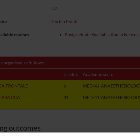
37
ator
Enrico Polati
ailable courses
Postgraduate Specialisation in Neuros
is organised as follows:
Credits
Academic sector
CA FRONTALE
6
MED/41-ANAESTHESIOLOG
' PRATICA
31
MED/41-ANAESTHESIOLOG
ing outcomes