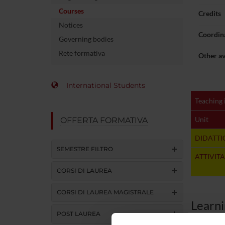
Courses
Credits
Notices
Coordin
Governing bodies
Rete formativa
Other av
International Students
Teaching 
Unit
OFFERTA FORMATIVA
DIDATTI
SEMESTRE FILTRO
ATTIVITA
CORSI DI LAUREA
CORSI DI LAUREA MAGISTRALE
Learn
POST LAUREA