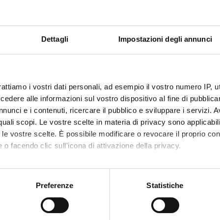
-----------
TTICA FRONTALE
-----------
py
Dettagli
Impostazioni degli annunci
-----------
ITA' PRATICA
-----------
rattiamo i vostri dati personali, ad esempio il vostro numero IP, 
dere alle informazioni sul vostro dispositivo al fine di pubblica
nunci e i contenuti, ricercare il pubblico e sviluppare i servizi. A
us
r quali scopi. Le vostre scelte in materia di privacy sono applicabi
to le vostre scelte. È possibile modificare o revocare il proprio 
-----------
 o facendo clic sull'icona di attivazione della privacy.
TTICA FRONTALE
-----------
mo anche:
py
oni sulla tua posizione geografica, con un'approssimazione di qu
-----------
Preferenze
Statistiche
ITA' PRATICA
spositivo, scansionandolo attivamente alla ricerca di caratteristich
-----------