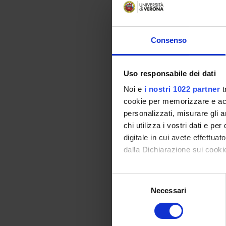
-------------
MM: DIDA
-------------
Pain thera
Consenso
-------------
MM: ATTIV
-------------
Uso responsabile dei dati
Noi e
i nostri 1022 partner
t
cookie per memorizzare e acce
personalizzati, misurare gli an
Syllab
chi utilizza i vostri dati e pe
digitale in cui avete effettua
-------------
dalla Dichiarazione sui cookie
MM: DIDA
-------------
Con il tuo consenso, vorrem
Selezione
Pain thera
raccogliere informazi
-------------
Necessari
del
MM: ATTIV
Identificare il tuo di
consenso
-------------
digitali).