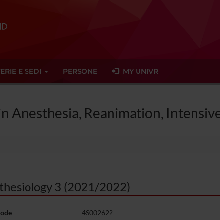
ERIE E SEDI
PERSONE
MY UNIVR
 in Anesthesia, Reanimation, Intens
thesiology 3 (2021/2022)
code
4S002622