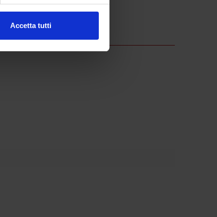
ezione dettagli
. Puoi
Accetta tutti
l media e per analizzare il
ostri partner che si occupano
azioni che hai fornito loro o