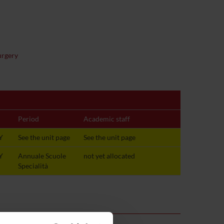
urgery
Period
Academic staff
Y
See the unit page
See the unit page
Y
Annuale Scuole
not yet allocated
Specialità