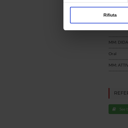
Approfondisci come vengono el
modificare o ritirare il tuo 
Rifiuta
Assess
Utilizziamo i cookie per perso
nostro traffico. Condividiamo 
di analisi dei dati web, pubbl
-------------
che hanno raccolto dal tuo uti
MM: DIDA
-------------
Oral
-------------
MM: ATTIV
-------------
REFE
See t