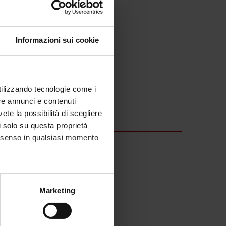
Informazioni sui cookie
utilizzando tecnologie come i
re annunci e contenuti
vete la possibilità di scegliere
li solo su questa proprietà
consenso in qualsiasi momento
alche metro,
Marketing
e specifiche (impronte