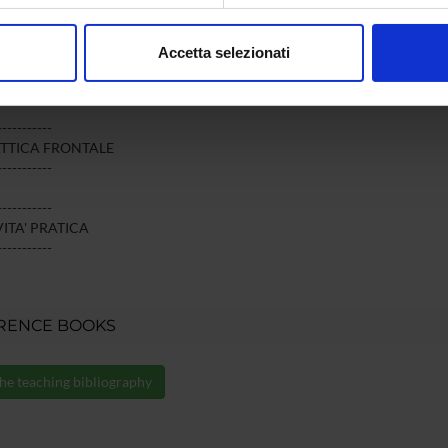
aborati i tuoi dati personali e imposta le tue preferenze nella
s
consenso in qualsiasi momento dalla Dichiarazione sui cookie.
Accetta selezionati
ment methods and criteria
nalizzare contenuti ed annunci, per fornire funzionalità dei socia
inoltre informazioni sul modo in cui utilizzi il nostro sito con i n
icità e social media, i quali potrebbero combinarle con altre inform
-----------
lizzo dei loro servizi.
TTICA FRONTALE
-----------
-----------
ITA' PRATICA
-----------
RENCE BOOKS
he teaching bibliography