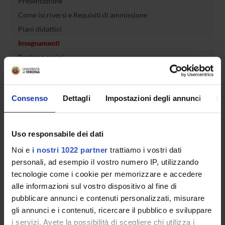
Presentazione
Come iscriversi e Requisiti di ammissione
Piani didattici
Insegnamenti
Bacheca avvisi
Organi collegiali e di governo
Rete formativa
Consenso
Dettagli
Impostazioni degli annunci
In
Servizio Studenti Internazionali
Uso responsabile dei dati
Noi e
i nostri 1022 partner
trattiamo i vostri dati
OFFERTA FORMATIVA
personali, ad esempio il vostro numero IP, utilizzando
tecnologie come i cookie per memorizzare e accedere
SEMESTRE FILTRO
alle informazioni sul vostro dispositivo al fine di
pubblicare annunci e contenuti personalizzati, misurare
CORSI DI LAUREA
gli annunci e i contenuti, ricercare il pubblico e sviluppare
i servizi. Avete la possibilità di scegliere chi utilizza i
CORSI DI LAUREA MAGISTRALE