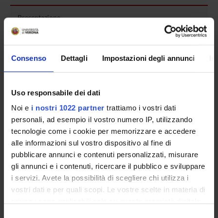
Presentazione
Come iscriversi e Requisiti di ammissione
Piani didattici
Consenso
Dettagli
Impostazioni degli annunci
In
Insegnamenti
Bacheca avvisi
Organi collegiali e di governo
Uso responsabile dei dati
Rete formativa
Noi e
i nostri 1022 partner
trattiamo i vostri dati
personali, ad esempio il vostro numero IP, utilizzando
Servizio Studenti Internazionali
tecnologie come i cookie per memorizzare e accedere
alle informazioni sul vostro dispositivo al fine di
pubblicare annunci e contenuti personalizzati, misurare
OFFERTA FORMATIVA
gli annunci e i contenuti, ricercare il pubblico e sviluppare
i servizi. Avete la possibilità di scegliere chi utilizza i
vostri dati e per quali scopi. Le vostre scelte in materia di
SEMESTRE FILTRO
privacy sono applicabili solo su questa proprietà digitale
in cui avete effettuato le vostre scelte. È possibile
CORSI DI LAUREA
Selezione