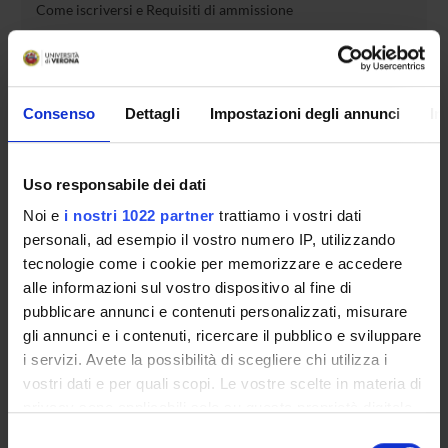
Come iscriversi e Requisiti di ammissione
Piani didattici
Insegnamenti
Bacheca avvisi
Consenso
Dettagli
Impostazioni degli annunci
In
Organi collegiali e di governo
Rete formativa
Uso responsabile dei dati
Servizio Studenti Internazionali
Noi e
i nostri 1022 partner
trattiamo i vostri dati
personali, ad esempio il vostro numero IP, utilizzando
tecnologie come i cookie per memorizzare e accedere
OFFERTA FORMATIVA
alle informazioni sul vostro dispositivo al fine di
pubblicare annunci e contenuti personalizzati, misurare
gli annunci e i contenuti, ricercare il pubblico e sviluppare
SEMESTRE FILTRO
i servizi. Avete la possibilità di scegliere chi utilizza i
vostri dati e per quali scopi. Le vostre scelte in materia di
CORSI DI LAUREA
privacy sono applicabili solo su questa proprietà digitale
CORSI DI LAUREA MAGISTRALE
in cui avete effettuato le vostre scelte. È possibile
Selezione