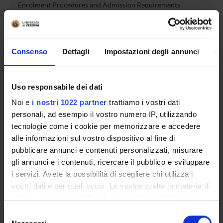
Enrolment Procedures and Admission Requirements
Degree Programme
Courses
Notices
Consenso
Dettagli
Impostazioni degli annunci
In
Governing bodies
Rete formativa
Uso responsabile dei dati
Noi e
i nostri 1022 partner
trattiamo i vostri dati
International Students
personali, ad esempio il vostro numero IP, utilizzando
tecnologie come i cookie per memorizzare e accedere
alle informazioni sul vostro dispositivo al fine di
OFFERTA FORMATIVA
pubblicare annunci e contenuti personalizzati, misurare
gli annunci e i contenuti, ricercare il pubblico e sviluppare
SEMESTRE FILTRO
i servizi. Avete la possibilità di scegliere chi utilizza i
vostri dati e per quali scopi. Le vostre scelte in materia di
CORSI DI LAUREA
privacy sono applicabili solo su questa proprietà digitale
in cui avete effettuato le vostre scelte. È possibile
CORSI DI LAUREA MAGISTRALE
Selezione
modificare o revocare il proprio consenso in qualsiasi