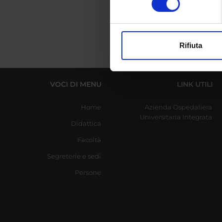
digitali).
Approfondisci come vengono el
modificare o ritirare il tuo 
Rifiuta
Utilizziamo i cookie per perso
nostro traffico. Condividiamo 
di analisi dei dati web, pubbl
VOCI DI MENU
LINK UTILI
che hanno raccolto dal tuo uti
Home
Azienda Ospedaliera
Universitaria Integrata
Didattica
Facoltà
Segreterie e sedi
Persone