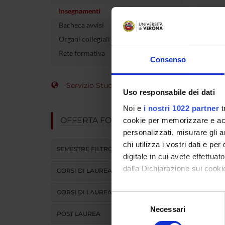
Insegnamenti
Crediti
Bacheca avvisi
Altri cor
Organi collegiali e di governo
offerto
Rete formativa
Consenso
L'insegna
Servizio Studenti Internazionali
Uso responsabile dei dati
Modulo
Noi e
i nostri 1022 partner
t
DIDATTI
OFFERTA FORMATIVA
cookie per memorizzare e acce
personalizzati, misurare gli an
chi utilizza i vostri dati e pe
ATTIVITA
SEMESTRE FILTRO
digitale in cui avete effettua
dalla Dichiarazione sui cookie
CORSI DI LAUREA
CORSI DI LAUREA MAGISTRALE
Con il tuo consenso, vorrem
Selezione
raccogliere informazi
Necessari
del
POST LAUREA
Identificare il tuo di
consenso