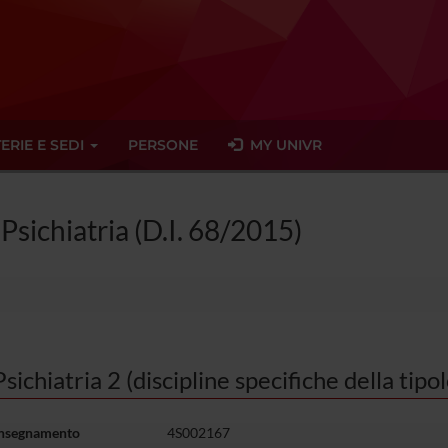
ERIE E SEDI
PERSONE
MY UNIVR
 Psichiatria (D.I. 68/2015)
Psichiatria 2 (discipline specifiche della tip
insegnamento
4S002167