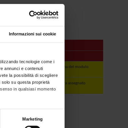
a (D.I. 68/2015)
Informazioni sui cookie
Periodo
Docenti
utilizzando tecnologie come i
Vedi pagina del
Vedi pagina del modulo
re annunci e contenuti
modulo
vete la possibilità di scegliere
li solo su questa proprietà
non ancora
non ancora assegnato
assegnato
consenso in qualsiasi momento
alche metro,
Marketing
e specifiche (impronte