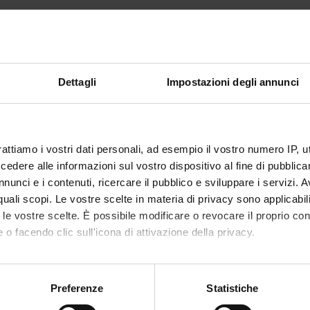
49
si di studio in cui è
Scuola di Specializzazione in Psichiatri
Dettagli
Impostazioni degli annunci
mento è organizzato come segue:
Crediti
Settore disciplinare
rattiamo i vostri dati personali, ad esempio il vostro numero IP, 
CA FRONTALE
8
MED/25-PSICHIATRIA
dere alle informazioni sul vostro dispositivo al fine di pubblica
nunci e i contenuti, ricercare il pubblico e sviluppare i servizi. A
r quali scopi. Le vostre scelte in materia di privacy sono applicabi
' PRATICA
41
MED/25-PSICHIATRIA
to le vostre scelte. È possibile modificare o revocare il proprio 
 o facendo clic sull'icona di attivazione della privacy.
mo anche:
oni sulla tua posizione geografica, con un'approssimazione di qu
Preferenze
Statistiche
spositivo, scansionandolo attivamente alla ricerca di caratteristich