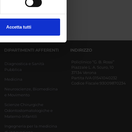
ezione dettagli
. Puoi
Accetta tutti
l media e per analizzare il
ostri partner che si occupano
azioni che hai fornito loro o
DIPARTIMENTI AFFERENTI
INDIRIZZO
Policlinico “G. B. Rossi”
Diagnostica e Sanità
Piazzale L. A. Scuro, 10
Pubblica
37134 Verona
Partita IVA 01541040232
Medicina
Codice Fiscale:93009870234
Neuroscienze, Biomedicina
e Movimento
Scienze Chirurgiche
Odontostomatologiche e
Materno-Infantili
Ingegneria per la medicina
di innovazione