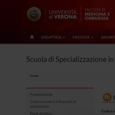
DIDATTICA
FACOLTÀ
SEGRET
Scuola di Specializzazione in
Home
Presentazione
Come iscriversi e Requisiti di
ammissione
Codice 
Piani didattici