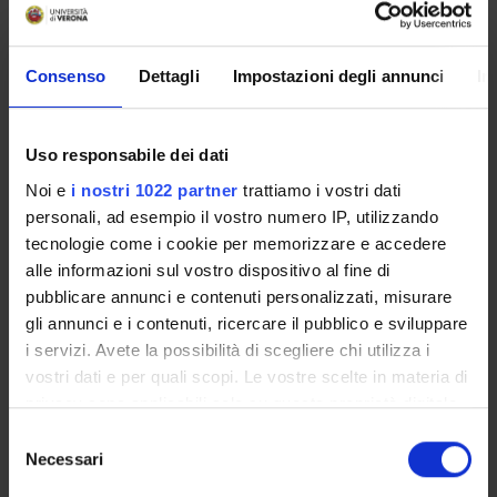
Degree Programme
Courses
Consenso
Dettagli
Impostazioni degli annunci
In
Notices
Governing bodies
Rete formativa
Uso responsabile dei dati
Noi e
i nostri 1022 partner
trattiamo i vostri dati
personali, ad esempio il vostro numero IP, utilizzando
International Students
tecnologie come i cookie per memorizzare e accedere
alle informazioni sul vostro dispositivo al fine di
OFFERTA FORMATIVA
pubblicare annunci e contenuti personalizzati, misurare
gli annunci e i contenuti, ricercare il pubblico e sviluppare
i servizi. Avete la possibilità di scegliere chi utilizza i
SEMESTRE FILTRO
vostri dati e per quali scopi. Le vostre scelte in materia di
privacy sono applicabili solo su questa proprietà digitale
CORSI DI LAUREA
in cui avete effettuato le vostre scelte. È possibile
Selezione
CORSI DI LAUREA MAGISTRALE
modificare o revocare il proprio consenso in qualsiasi
Necessari
del
momento dalla Dichiarazione sui cookie o facendo clic
consenso