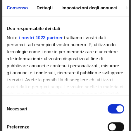
Enrolment Procedures and Admission Requirements
Consenso
Dettagli
Impostazioni degli annunci
In
Degree Programme
Courses
Notices
Uso responsabile dei dati
Governing bodies
Noi e
i nostri 1022 partner
trattiamo i vostri dati
Rete formativa
personali, ad esempio il vostro numero IP, utilizzando
tecnologie come i cookie per memorizzare e accedere
alle informazioni sul vostro dispositivo al fine di
International Students
pubblicare annunci e contenuti personalizzati, misurare
gli annunci e i contenuti, ricercare il pubblico e sviluppare
i servizi. Avete la possibilità di scegliere chi utilizza i
OFFERTA FORMATIVA
vostri dati e per quali scopi. Le vostre scelte in materia di
privacy sono applicabili solo su questa proprietà digitale
SEMESTRE FILTRO
in cui avete effettuato le vostre scelte. È possibile
Selezione
modificare o revocare il proprio consenso in qualsiasi
Necessari
del
CORSI DI LAUREA
momento dalla Dichiarazione sui cookie o facendo clic
consenso
sull'icona di attivazione della privacy.
CORSI DI LAUREA MAGISTRALE
Preferenze