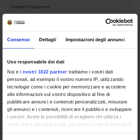
Degree Programme
Courses
Notices
Governing bodies
Consenso
Dettagli
Impostazioni degli annunci
In
Rete formativa
International Students
Uso responsabile dei dati
Noi e
i nostri 1022 partner
trattiamo i vostri dati
personali, ad esempio il vostro numero IP, utilizzando
OFFERTA FORMATIVA
tecnologie come i cookie per memorizzare e accedere
alle informazioni sul vostro dispositivo al fine di
SEMESTRE FILTRO
pubblicare annunci e contenuti personalizzati, misurare
gli annunci e i contenuti, ricercare il pubblico e sviluppare
CORSI DI LAUREA
i servizi. Avete la possibilità di scegliere chi utilizza i
vostri dati e per quali scopi. Le vostre scelte in materia di
CORSI DI LAUREA MAGISTRALE
privacy sono applicabili solo su questa proprietà digitale
in cui avete effettuato le vostre scelte. È possibile