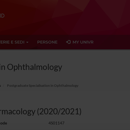
ERIE E SEDI
PERSONE
MY UNIVR
 in Ophthalmology
s
Postgraduate Specialisation in Ophthalmology
rmacology (2020/2021)
code
4S01147