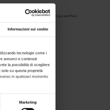
n Anesthesia, Reanimation, Intensive Care and Pain
Informazioni sui cookie
utilizzando tecnologie come i
re annunci e contenuti
vete la possibilità di scegliere
li solo su questa proprietà
consenso in qualsiasi momento
alche metro,
Marketing
e specifiche (impronte