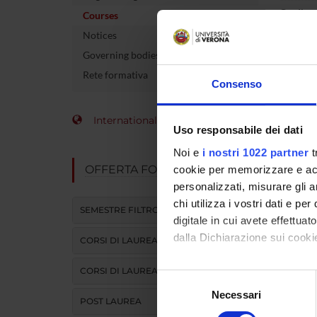
Credits
Courses
Notices
The cour
Governing bodies
Manage
Rete formativa
Consenso
International Students
Uso responsabile dei dati
Noi e
i nostri 1022 partner
t
OFFERTA FORMATIVA
cookie per memorizzare e acce
personalizzati, misurare gli an
chi utilizza i vostri dati e pe
SEMESTRE FILTRO
digitale in cui avete effettua
dalla Dichiarazione sui cookie
CORSI DI LAUREA
CORSI DI LAUREA MAGISTRALE
Con il tuo consenso, vorrem
Selezione
raccogliere informazi
Necessari
del
POST LAUREA
Identificare il tuo di
consenso