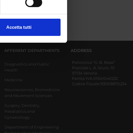
ezione dettagli
. Puoi
Accetta tutti
l media e per analizzare il
ostri partner che si occupano
azioni che hai fornito loro o
AFFERENT DEPARTMENTS
ADDRESS
Policlinico “G. B. Rossi”
Diagnostics and Public
Piazzale L. A. Scuro, 10
Health
37134 Verona
Partita IVA 01541040232
Medicine
Codice Fiscale:93009870234
Neurosciences, Biomedicine
and Movement Sciences
Surgery, Dentistry,
Paediatrics and
Gynaecology
Department of Engineering
for Innovation Medicine