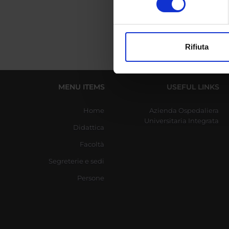
digitali).
Approfondisci come vengono el
modificare o ritirare il tuo 
Rifiuta
Utilizziamo i cookie per perso
nostro traffico. Condividiamo 
di analisi dei dati web, pubbl
MENU ITEMS
USEFUL LINKS
che hanno raccolto dal tuo uti
Home
Azienda Ospedaliera
Universitaria Integrata
Didattica
Facoltà
Segreterie e sedi
Persone