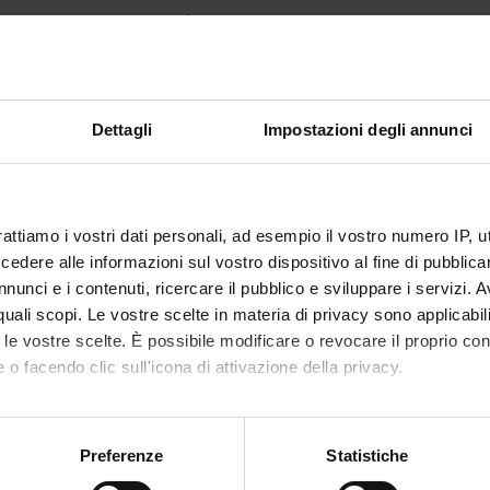
1
se is given by
Pharmacology
(2020/2021) - Postgraduate Specialisation i
ment
Dettagli
Impostazioni degli annunci
rattiamo i vostri dati personali, ad esempio il vostro numero IP, 
dere alle informazioni sul vostro dispositivo al fine di pubblica
nunci e i contenuti, ricercare il pubblico e sviluppare i servizi. A
r quali scopi. Le vostre scelte in materia di privacy sono applicabi
to le vostre scelte. È possibile modificare o revocare il proprio 
 o facendo clic sull'icona di attivazione della privacy.
mo anche:
oni sulla tua posizione geografica, con un'approssimazione di qu
Preferenze
Statistiche
spositivo, scansionandolo attivamente alla ricerca di caratteristich