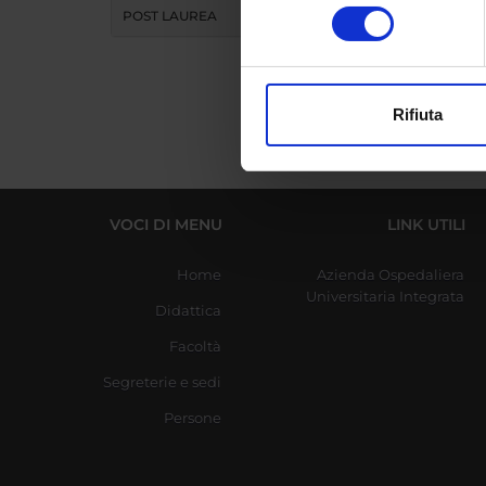
Identificare il tuo di
consenso
POST LAUREA
digitali).
Approfondisci come vengono el
modificare o ritirare il tuo 
Rifiuta
Utilizziamo i cookie per perso
nostro traffico. Condividiamo 
di analisi dei dati web, pubbl
che hanno raccolto dal tuo uti
VOCI DI MENU
LINK UTILI
Home
Azienda Ospedaliera
Universitaria Integrata
Didattica
Facoltà
Segreterie e sedi
Persone