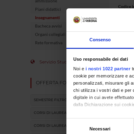
ammissione
Codice 
Piani didattici
Insegnamenti
Crediti
Bacheca avvisi
Organi collegiali e di governo
Consenso
Rete formativa
L'insegna
Modulo
Uso responsabile dei dati
Servizio Studenti Internazionali
DIDATTI
Noi e
i nostri 1022 partner
t
cookie per memorizzare e acce
ATTIVITA
OFFERTA FORMATIVA
personalizzati, misurare gli an
chi utilizza i vostri dati e pe
digitale in cui avete effettua
SEMESTRE FILTRO
dalla Dichiarazione sui cookie
CORSI DI LAUREA
Con il tuo consenso, vorrem
Selezione
CORSI DI LAUREA MAGISTRALE
raccogliere informazi
Necessari
del