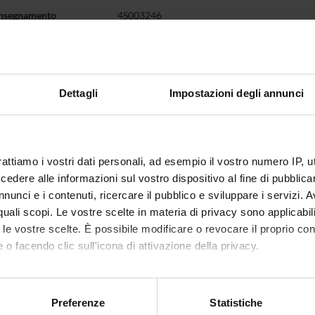
insegnamento
4S003246
44
Dettagli
Impostazioni degli annunci
mento è organizzato come segue:
Crediti
Settore disciplinare
CA FRONTALE
6
MED/41-ANESTESIOLOGIA
rattiamo i vostri dati personali, ad esempio il vostro numero IP, 
dere alle informazioni sul vostro dispositivo al fine di pubblica
' PRATICA
38
MED/41-ANESTESIOLOGIA
nunci e i contenuti, ricercare il pubblico e sviluppare i servizi. A
r quali scopi. Le vostre scelte in materia di privacy sono applicabi
to le vostre scelte. È possibile modificare o revocare il proprio 
 o facendo clic sull'icona di attivazione della privacy.
mo anche:
oni sulla tua posizione geografica, con un'approssimazione di qu
Preferenze
Statistiche