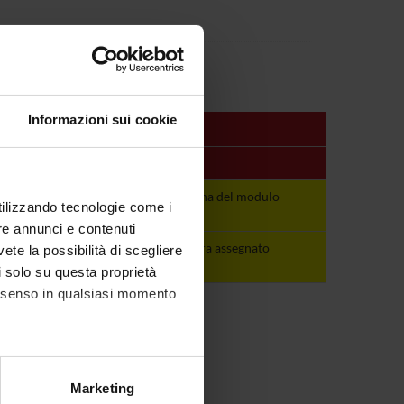
Informazioni sui cookie
Periodo
Docenti
Vedi pagina del
Vedi pagina del modulo
utilizzando tecnologie come i
modulo
re annunci e contenuti
non ancora
non ancora assegnato
vete la possibilità di scegliere
assegnato
li solo su questa proprietà
consenso in qualsiasi momento
alche metro,
Marketing