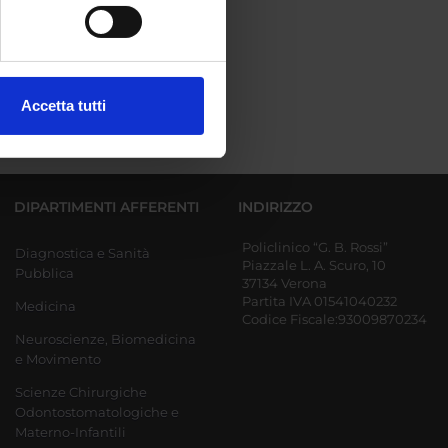
e specifiche (impronte
ezione dettagli
. Puoi
Accetta tutti
l media e per analizzare il
ostri partner che si occupano
azioni che hai fornito loro o
DIPARTIMENTI AFFERENTI
INDIRIZZO
Policlinico “G. B. Rossi”
Diagnostica e Sanità
Piazzale L. A. Scuro, 10
Pubblica
37134 Verona
Partita IVA 01541040232
Medicina
Codice Fiscale:93009870234
Neuroscienze, Biomedicina
e Movimento
Scienze Chirurgiche
Odontostomatologiche e
Materno-Infantili