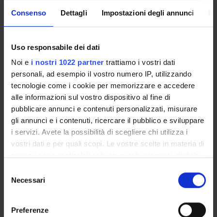
Enrolment Procedures and Admission Requirements
Consenso
Dettagli
Impostazioni degli annunci
In
Degree Programme
Courses
Notices
Uso responsabile dei dati
Governing bodies
Noi e
i nostri 1022 partner
trattiamo i vostri dati
Rete formativa
personali, ad esempio il vostro numero IP, utilizzando
tecnologie come i cookie per memorizzare e accedere
alle informazioni sul vostro dispositivo al fine di
International Students
pubblicare annunci e contenuti personalizzati, misurare
gli annunci e i contenuti, ricercare il pubblico e sviluppare
i servizi. Avete la possibilità di scegliere chi utilizza i
OFFERTA FORMATIVA
vostri dati e per quali scopi. Le vostre scelte in materia di
privacy sono applicabili solo su questa proprietà digitale
SEMESTRE FILTRO
in cui avete effettuato le vostre scelte. È possibile
Selezione
modificare o revocare il proprio consenso in qualsiasi
Necessari
del
CORSI DI LAUREA
momento dalla Dichiarazione sui cookie o facendo clic
consenso
sull'icona di attivazione della privacy.
CORSI DI LAUREA MAGISTRALE
Preferenze