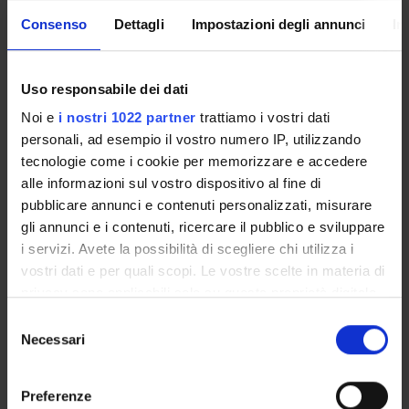
Come iscriversi e Requisiti di ammissione
Consenso
Dettagli
Impostazioni degli annunci
In
Piani didattici
Insegnamenti
Bacheca avvisi
Uso responsabile dei dati
Organi collegiali e di governo
Noi e
i nostri 1022 partner
trattiamo i vostri dati
Rete formativa
personali, ad esempio il vostro numero IP, utilizzando
tecnologie come i cookie per memorizzare e accedere
alle informazioni sul vostro dispositivo al fine di
Servizio Studenti Internazionali
pubblicare annunci e contenuti personalizzati, misurare
gli annunci e i contenuti, ricercare il pubblico e sviluppare
i servizi. Avete la possibilità di scegliere chi utilizza i
OFFERTA FORMATIVA
vostri dati e per quali scopi. Le vostre scelte in materia di
privacy sono applicabili solo su questa proprietà digitale
SEMESTRE FILTRO
in cui avete effettuato le vostre scelte. È possibile
Selezione
modificare o revocare il proprio consenso in qualsiasi
Necessari
del
CORSI DI LAUREA
momento dalla Dichiarazione sui cookie o facendo clic
consenso
sull'icona di attivazione della privacy.
CORSI DI LAUREA MAGISTRALE
Preferenze