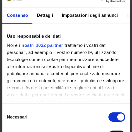
Come iscriversi e Requisiti di ammissione
Piani didattici
Consenso
Dettagli
Impostazioni degli annunci
In
Insegnamenti
Bacheca avvisi
Organi collegiali e di governo
Uso responsabile dei dati
Rete formativa
Noi e
i nostri 1022 partner
trattiamo i vostri dati
personali, ad esempio il vostro numero IP, utilizzando
tecnologie come i cookie per memorizzare e accedere
Servizio Studenti Internazionali
alle informazioni sul vostro dispositivo al fine di
pubblicare annunci e contenuti personalizzati, misurare
gli annunci e i contenuti, ricercare il pubblico e sviluppare
OFFERTA FORMATIVA
i servizi. Avete la possibilità di scegliere chi utilizza i
vostri dati e per quali scopi. Le vostre scelte in materia di
SEMESTRE FILTRO
privacy sono applicabili solo su questa proprietà digitale
in cui avete effettuato le vostre scelte. È possibile
Selezione
CORSI DI LAUREA
modificare o revocare il proprio consenso in qualsiasi
Necessari
del
momento dalla Dichiarazione sui cookie o facendo clic
consenso
CORSI DI LAUREA MAGISTRALE
sull'icona di attivazione della privacy.