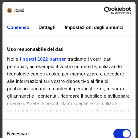
Piani didattici
Insegnamenti
Bacheca avvisi
Consenso
Dettagli
Impostazioni degli annunci
In
Organi collegiali e di governo
Rete formativa
Uso responsabile dei dati
Noi e
i nostri 1022 partner
trattiamo i vostri dati
Servizio Studenti Internazionali
personali, ad esempio il vostro numero IP, utilizzando
tecnologie come i cookie per memorizzare e accedere
alle informazioni sul vostro dispositivo al fine di
OFFERTA FORMATIVA
pubblicare annunci e contenuti personalizzati, misurare
gli annunci e i contenuti, ricercare il pubblico e sviluppare
SEMESTRE FILTRO
i servizi. Avete la possibilità di scegliere chi utilizza i
vostri dati e per quali scopi. Le vostre scelte in materia di
CORSI DI LAUREA
privacy sono applicabili solo su questa proprietà digitale
in cui avete effettuato le vostre scelte. È possibile
CORSI DI LAUREA MAGISTRALE
Selezione
modificare o revocare il proprio consenso in qualsiasi
Necessari
del