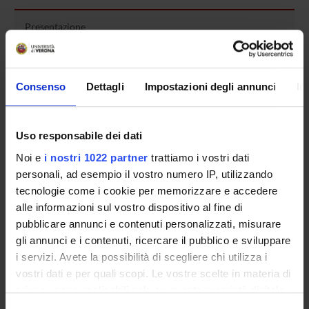
Presentazione
Come iscriversi e Requisiti di ammissione
Piani didattici
Insegnamenti
Consenso
Dettagli
Impostazioni degli annunci
In
Bacheca avvisi
Organi collegiali e di governo
Uso responsabile dei dati
Rete formativa
Noi e
i nostri 1022 partner
trattiamo i vostri dati
personali, ad esempio il vostro numero IP, utilizzando
Servizio Studenti Internazionali
tecnologie come i cookie per memorizzare e accedere
alle informazioni sul vostro dispositivo al fine di
pubblicare annunci e contenuti personalizzati, misurare
OFFERTA FORMATIVA
gli annunci e i contenuti, ricercare il pubblico e sviluppare
i servizi. Avete la possibilità di scegliere chi utilizza i
vostri dati e per quali scopi. Le vostre scelte in materia di
SEMESTRE FILTRO
privacy sono applicabili solo su questa proprietà digitale
CORSI DI LAUREA
in cui avete effettuato le vostre scelte. È possibile