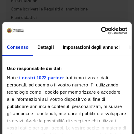
Presentazione
Come iscriversi e Requisiti di ammissione
Piani didattici
Insegnamenti
Bacheca avvisi
Organi collegiali e di governo
Consenso
Dettagli
Impostazioni degli annunci
In
Rete formativa
Regolamenti
Uso responsabile dei dati
Noi e
i nostri 1022 partner
trattiamo i vostri dati
Servizio Studenti Internazionali
personali, ad esempio il vostro numero IP, utilizzando
tecnologie come i cookie per memorizzare e accedere
OFFERTA FORMATIVA
alle informazioni sul vostro dispositivo al fine di
pubblicare annunci e contenuti personalizzati, misurare
gli annunci e i contenuti, ricercare il pubblico e sviluppare
SEMESTRE FILTRO
i servizi. Avete la possibilità di scegliere chi utilizza i
vostri dati e per quali scopi. Le vostre scelte in materia di
CORSI DI LAUREA