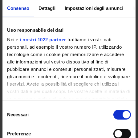
Come iscriversi e Requisiti di ammissione
Consenso
Dettagli
Impostazioni degli annunci
In
Piani didattici
Insegnamenti
Bacheca avvisi
Uso responsabile dei dati
Organi collegiali e di governo
Noi e
i nostri 1022 partner
trattiamo i vostri dati
Rete formativa
personali, ad esempio il vostro numero IP, utilizzando
tecnologie come i cookie per memorizzare e accedere
alle informazioni sul vostro dispositivo al fine di
Servizio Studenti Internazionali
pubblicare annunci e contenuti personalizzati, misurare
gli annunci e i contenuti, ricercare il pubblico e sviluppare
i servizi. Avete la possibilità di scegliere chi utilizza i
OFFERTA FORMATIVA
vostri dati e per quali scopi. Le vostre scelte in materia di
privacy sono applicabili solo su questa proprietà digitale
SEMESTRE FILTRO
in cui avete effettuato le vostre scelte. È possibile
Selezione
modificare o revocare il proprio consenso in qualsiasi
Necessari
del
CORSI DI LAUREA
momento dalla Dichiarazione sui cookie o facendo clic
consenso
sull'icona di attivazione della privacy.
CORSI DI LAUREA MAGISTRALE
Preferenze