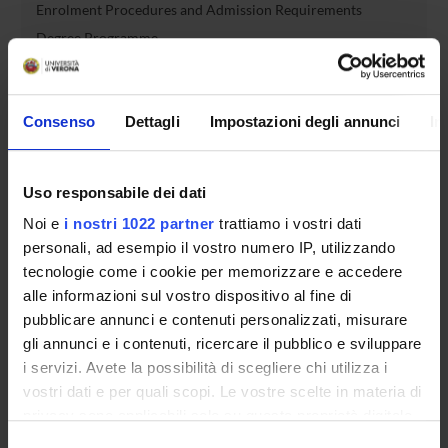
Enrolment Procedures and Admission Requirements
Degree Programme
Courses
Notices
Consenso
Dettagli
Impostazioni degli annunci
In
Governing bodies
Rete formativa
Uso responsabile dei dati
International Students
Noi e
i nostri 1022 partner
trattiamo i vostri dati
personali, ad esempio il vostro numero IP, utilizzando
tecnologie come i cookie per memorizzare e accedere
OFFERTA FORMATIVA
alle informazioni sul vostro dispositivo al fine di
pubblicare annunci e contenuti personalizzati, misurare
SEMESTRE FILTRO
gli annunci e i contenuti, ricercare il pubblico e sviluppare
i servizi. Avete la possibilità di scegliere chi utilizza i
CORSI DI LAUREA
vostri dati e per quali scopi. Le vostre scelte in materia di
privacy sono applicabili solo su questa proprietà digitale
CORSI DI LAUREA MAGISTRALE
in cui avete effettuato le vostre scelte. È possibile
Selezione