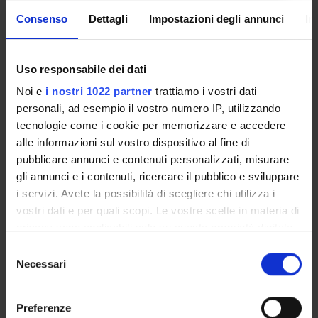
Come iscriversi e Requisiti di ammissione
Consenso
Dettagli
Impostazioni degli annunci
In
Piani didattici
Insegnamenti
Bacheca avvisi
Uso responsabile dei dati
Organi collegiali e di governo
Noi e
i nostri 1022 partner
trattiamo i vostri dati
Rete formativa
personali, ad esempio il vostro numero IP, utilizzando
tecnologie come i cookie per memorizzare e accedere
alle informazioni sul vostro dispositivo al fine di
Servizio Studenti Internazionali
pubblicare annunci e contenuti personalizzati, misurare
gli annunci e i contenuti, ricercare il pubblico e sviluppare
i servizi. Avete la possibilità di scegliere chi utilizza i
OFFERTA FORMATIVA
vostri dati e per quali scopi. Le vostre scelte in materia di
privacy sono applicabili solo su questa proprietà digitale
SEMESTRE FILTRO
in cui avete effettuato le vostre scelte. È possibile
Selezione
modificare o revocare il proprio consenso in qualsiasi
Necessari
del
CORSI DI LAUREA
momento dalla Dichiarazione sui cookie o facendo clic
consenso
sull'icona di attivazione della privacy.
CORSI DI LAUREA MAGISTRALE
Preferenze