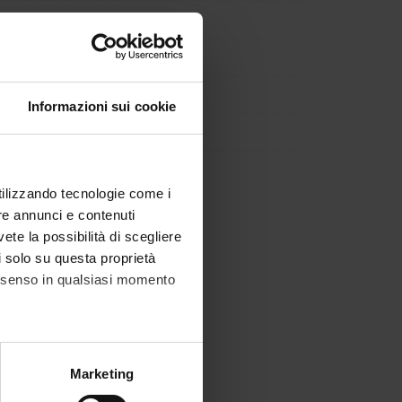
Informazioni sui cookie
utilizzando tecnologie come i
re annunci e contenuti
vete la possibilità di scegliere
li solo su questa proprietà
consenso in qualsiasi momento
alche metro,
Marketing
e specifiche (impronte