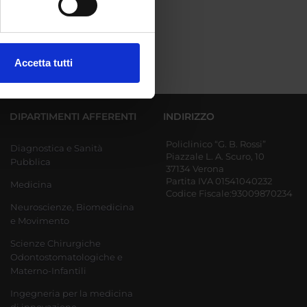
ezione dettagli
. Puoi
Accetta tutti
l media e per analizzare il
ostri partner che si occupano
azioni che hai fornito loro o
DIPARTIMENTI AFFERENTI
INDIRIZZO
Policlinico “G. B. Rossi”
Diagnostica e Sanità
Piazzale L. A. Scuro, 10
Pubblica
37134 Verona
Partita IVA 01541040232
Medicina
Codice Fiscale:93009870234
Neuroscienze, Biomedicina
e Movimento
Scienze Chirurgiche
Odontostomatologiche e
Materno-Infantili
Ingegneria per la medicina
di innovazione