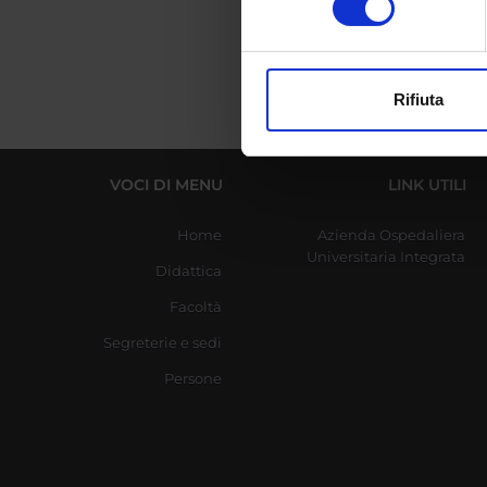
digitali).
Approfondisci come vengono el
modificare o ritirare il tuo 
Rifiuta
Utilizziamo i cookie per perso
nostro traffico. Condividiamo 
di analisi dei dati web, pubbl
VOCI DI MENU
LINK UTILI
che hanno raccolto dal tuo uti
Home
Azienda Ospedaliera
Universitaria Integrata
Didattica
Facoltà
Segreterie e sedi
Persone