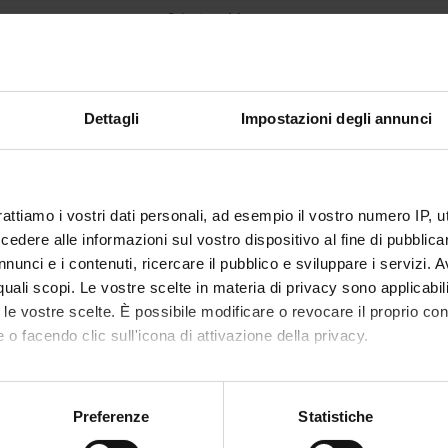
Salvatore Monaco
2
disciplinare
MED/26 - NEUROLOGIA
Dettagli
Impostazioni degli annunci
i erogazione
Italiano
VERONA
rattiamo i vostri dati personali, ad esempio il vostro numero IP, 
non ancora assegnato
dere alle informazioni sul vostro dispositivo al fine di pubblica
nunci e i contenuti, ricercare il pubblico e sviluppare i servizi. A
r quali scopi. Le vostre scelte in materia di privacy sono applicabi
to le vostre scelte. È possibile modificare o revocare il proprio 
 o facendo clic sull'icona di attivazione della privacy.
mo anche:
oni sulla tua posizione geografica, con un'approssimazione di qu
Preferenze
Statistiche
spositivo, scansionandolo attivamente alla ricerca di caratteristich