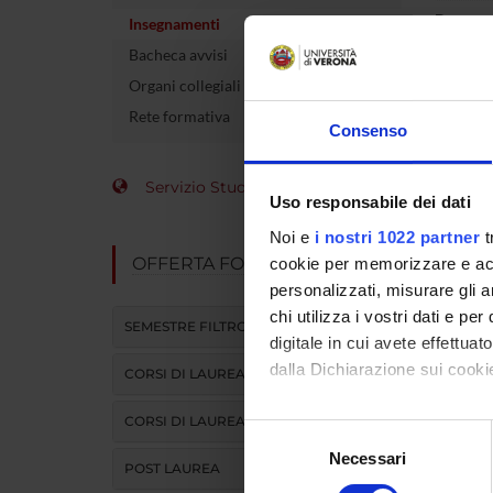
Docente
Insegnamenti
Bacheca avvisi
crediti
Organi collegiali e di governo
Settore 
Rete formativa
Consenso
Lingua d
Servizio Studenti Internazionali
Uso responsabile dei dati
Sede
Noi e
i nostri 1022 partner
t
Periodo
OFFERTA FORMATIVA
cookie per memorizzare e acce
personalizzati, misurare gli an
chi utilizza i vostri dati e pe
SEMESTRE FILTRO
digitale in cui avete effettua
dalla Dichiarazione sui cookie
CORSI DI LAUREA
CORSI DI LAUREA MAGISTRALE
Con il tuo consenso, vorrem
Selezione
raccogliere informazi
Necessari
del
POST LAUREA
Identificare il tuo di
consenso