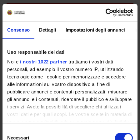
Presentazione
Come iscriversi e Requisiti di ammissione
Piani didattici
Consenso
Dettagli
Impostazioni degli annunci
In
Insegnamenti
Bacheca avvisi
Uso responsabile dei dati
Organi collegiali e di governo
Noi e
i nostri 1022 partner
trattiamo i vostri dati
Rete formativa
personali, ad esempio il vostro numero IP, utilizzando
tecnologie come i cookie per memorizzare e accedere
Servizio Studenti Internazionali
alle informazioni sul vostro dispositivo al fine di
pubblicare annunci e contenuti personalizzati, misurare
gli annunci e i contenuti, ricercare il pubblico e sviluppare
OFFERTA FORMATIVA
i servizi. Avete la possibilità di scegliere chi utilizza i
vostri dati e per quali scopi. Le vostre scelte in materia di
privacy sono applicabili solo su questa proprietà digitale
SEMESTRE FILTRO
in cui avete effettuato le vostre scelte. È possibile
Selezione
modificare o revocare il proprio consenso in qualsiasi
CORSI DI LAUREA
Necessari
del