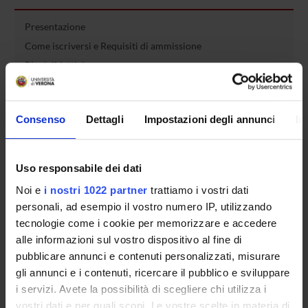
Presentazione
Come iscriversi e Requisiti di ammissione
Piani didattici
Insegnamenti
Bacheca avvisi
Consenso
Dettagli
Impostazioni degli annunci
In
Organi collegiali e di governo
Rete formativa
Uso responsabile dei dati
Servizio Studenti Internazionali
Noi e
i nostri 1022 partner
trattiamo i vostri dati
personali, ad esempio il vostro numero IP, utilizzando
tecnologie come i cookie per memorizzare e accedere
OFFERTA FORMATIVA
alle informazioni sul vostro dispositivo al fine di
pubblicare annunci e contenuti personalizzati, misurare
gli annunci e i contenuti, ricercare il pubblico e sviluppare
SEMESTRE FILTRO
i servizi. Avete la possibilità di scegliere chi utilizza i
CORSI DI LAUREA
vostri dati e per quali scopi. Le vostre scelte in materia di