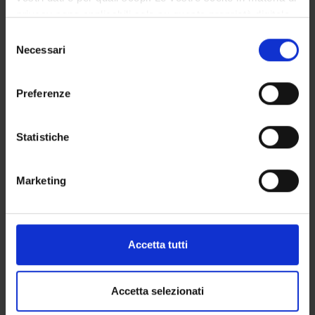
privacy sono applicabili solo su questa proprietà digitale
CORSI DI LAUREA MAGISTRALE
in cui avete effettuato le vostre scelte. È possibile
Selezione
modificare o revocare il proprio consenso in qualsiasi
Necessari
del
POST LAUREA
momento dalla Dichiarazione sui cookie o facendo clic
consenso
sull'icona di attivazione della privacy.
Preferenze
Anestesiologia 3 (discipline
Con il tuo consenso, vorremmo anche:
raccogliere informazioni sulla tua posizione
Statistiche
specifiche della tipologia) (2018/2019)
geografica, con un'approssimazione di qualche
metro,
Codice insegnamento
Marketing
Identificare il tuo dispositivo, scansionandolo
4S002622
attivamente alla ricerca di caratteristiche specifiche
Crediti
(impronte digitali).
37
Approfondisci come vengono elaborati i tuoi dati personali
Accetta tutti
Coordinatore
e imposta le tue preferenze nella
sezione dettagli
. Puoi
Enrico Polati
modificare o ritirare il tuo consenso in qualsiasi momento
dalla Dichiarazione sui cookie.
Altri corsi di studio in cui è offerto
Accetta selezionati
Scuola di Specializzazione in Neurochirurgia (D.I. 68/2015)