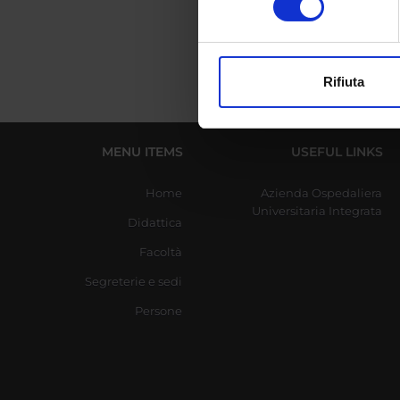
digitali).
Approfondisci come vengono el
modificare o ritirare il tuo 
Rifiuta
Utilizziamo i cookie per perso
nostro traffico. Condividiamo 
di analisi dei dati web, pubbl
MENU ITEMS
USEFUL LINKS
che hanno raccolto dal tuo uti
Home
Azienda Ospedaliera
Universitaria Integrata
Didattica
Facoltà
Segreterie e sedi
Persone