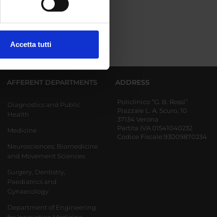
ezione dettagli
. Puoi
Accetta tutti
l media e per analizzare il
ostri partner che si occupano
azioni che hai fornito loro o
AFFERENT DEPARTMENTS
ADDRESS
Policlinico “G. B. Rossi”
Diagnostics and Public
Piazzale L. A. Scuro, 10
Health
37134 Verona
Partita IVA 01541040232
Medicine
Codice Fiscale:93009870234
Neurosciences, Biomedicine
and Movement Sciences
Surgery, Dentistry,
Paediatrics and
Gynaecology
Department of Engineering
for Innovation Medicine