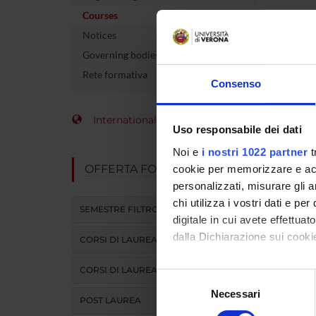
Courses
Credits
Notices
Coordin
Governing bodies
Rete formativa
Consenso
Teaching 
International Students
Uso responsabile dei dati
Unit
Noi e
i nostri 1022 partner
t
DIDATTI
OFFERTA FORMATIVA
cookie per memorizzare e acce
ATTIVITA
personalizzati, misurare gli an
chi utilizza i vostri dati e pe
SEMESTRE FILTRO
digitale in cui avete effettua
dalla Dichiarazione sui cookie
CORSI DI LAUREA
CORSI DI LAUREA MAGISTRALE
Con il tuo consenso, vorrem
Selezione
raccogliere informazi
Necessari
del
POST LAUREA
Identificare il tuo di
consenso