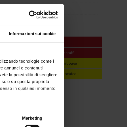
Informazioni sui cookie
Period
Academic staff
utilizzando tecnologie come i
Y
See the unit page
See the unit page
re annunci e contenuti
Y
not yet allocated
not yet allocated
vete la possibilità di scegliere
li solo su questa proprietà
consenso in qualsiasi momento
alche metro,
Marketing
e specifiche (impronte