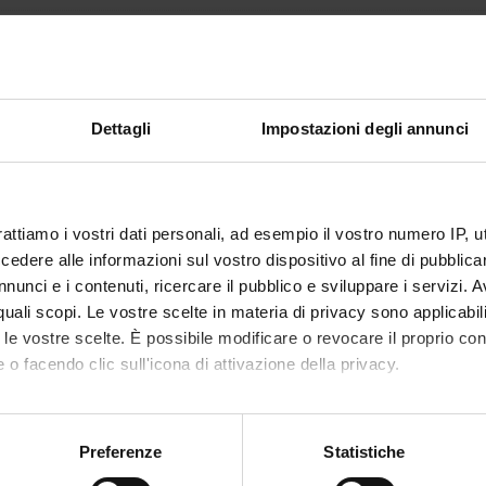
36
ator
Enrico Polati
Dettagli
Impostazioni degli annunci
is organised as follows:
Credits
Academic sector
rattiamo i vostri dati personali, ad esempio il vostro numero IP, 
CA FRONTALE
7
MED/41-ANAESTHESIOLOG
dere alle informazioni sul vostro dispositivo al fine di pubblica
' PRATICA
29
MED/41-ANAESTHESIOLOG
nunci e i contenuti, ricercare il pubblico e sviluppare i servizi. A
r quali scopi. Le vostre scelte in materia di privacy sono applicabi
to le vostre scelte. È possibile modificare o revocare il proprio 
 o facendo clic sull'icona di attivazione della privacy.
mo anche:
oni sulla tua posizione geografica, con un'approssimazione di qu
Preferenze
Statistiche
spositivo, scansionandolo attivamente alla ricerca di caratteristich