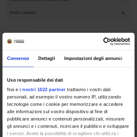
POST LAUREA
Anatomia patologica 2 (discipline
specifiche della tipologia) (2018/2019)
Consenso
Dettagli
Impostazioni degli annunci
In
Codice insegnamento
4S002595
Uso responsabile dei dati
Crediti
50
Noi e
i nostri 1022 partner
trattiamo i vostri dati
personali, ad esempio il vostro numero IP, utilizzando
Coordinatore
tecnologie come i cookie per memorizzare e accedere
Matteo Brunelli
alle informazioni sul vostro dispositivo al fine di
pubblicare annunci e contenuti personalizzati, misurare
gli annunci e i contenuti, ricercare il pubblico e sviluppare
L'insegnamento è organizzato come segue:
i servizi. Avete la possibilità di scegliere chi utilizza i