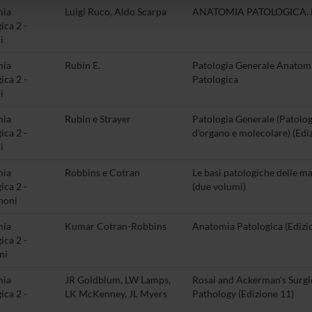
lizzo dei loro servizi.
mia
Luigi Ruco, Aldo Scarpa
ANATOMIA PATOLOGICA. L
ica 2 -
i
mia
Rubin E.
Patologia Generale Anatom
ica 2 -
Patologica
i
mia
Rubin e Strayer
Patologia Generale (Patolog
ica 2 -
d'organo e molecolare) (Edi
i
mia
Robbins e Cotran
Le basi patologiche delle ma
ica 2 -
(due volumi)
noni
mia
Kumar Cotran-Robbins
Anatomia Patologica (Edizi
ica 2 -
ni
mia
JR Goldblum, LW Lamps,
Rosai and Ackerman's Surgi
ica 2 -
LK McKenney, JL Myers
Pathology (Edizione 11)
i