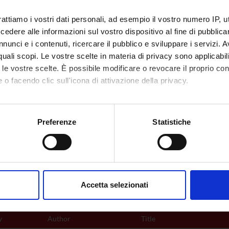
rattiamo i vostri dati personali, ad esempio il vostro numero IP, 
diagnostics
dere alle informazioni sul vostro dispositivo al fine di pubblica
nunci e i contenuti, ricercare il pubblico e sviluppare i servizi. A
r quali scopi. Le vostre scelte in materia di privacy sono applicabi
bus
to le vostre scelte. È possibile modificare o revocare il proprio 
 o facendo clic sull'icona di attivazione della privacy.
pic analysis
mo anche:
oni sulla tua posizione geografica, con un'approssimazione di qu
Preferenze
Statistiche
spositivo, scansionandolo attivamente alla ricerca di caratteristich
ssment methods and criteria
aborati i tuoi dati personali e imposta le tue preferenze nella
s
m (two questions)
consenso in qualsiasi momento dalla Dichiarazione sui cookie.
Accetta selezionati
nalizzare contenuti ed annunci, per fornire funzionalità dei socia
nce books
inoltre informazioni sul modo in cui utilizzi il nostro sito con i n
y
Author
Title
icità e social media, i quali potrebbero combinarle con altre inform