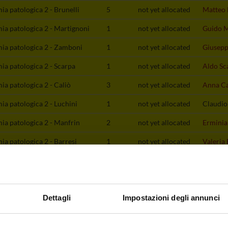
a patologica 2 - Brunelli
5
not yet allocated
Matteo 
a patologica 2 - Martignoni
1
not yet allocated
Guido M
ia patologica 2 - Zamboni
1
not yet allocated
Giusep
a patologica 2 - Scarpa
1
not yet allocated
Aldo Sc
a patologica 2 - Caliò
3
not yet allocated
Anna Ca
a patologica 2 - Luchini
1
not yet allocated
Claudio
ia patologica 2 - Manfrin
2
not yet allocated
Erminia
a patologica 2 - Barresi
1
not yet allocated
Valeria 
 to lesson schedule
Dettagli
Impostazioni degli annunci
ning outcomes