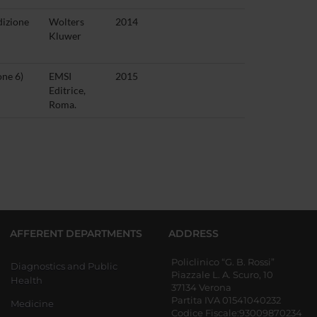
dizione
Wolters
2014
Kluwer
one 6)
EMSI
2015
Editrice,
Roma.
AFFERENT DEPARTMENTS
ADDRESS
Policlinico “G. B. Rossi”
Diagnostics and Public
Piazzale L. A. Scuro, 10
Health
37134 Verona
Partita IVA 01541040232
Medicine
Codice Fiscale:93009870234