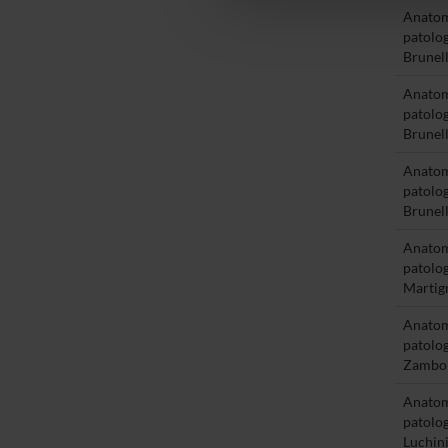
che hanno raccolto dal tuo uti
Anato
patolog
Brunell
Anato
patolog
Brunell
Anato
patolog
Brunell
Anato
patolog
Martig
Anato
patolog
Zambo
Anato
patolog
Luchin