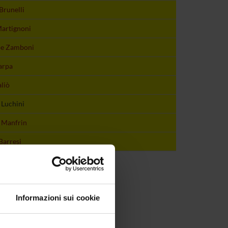
Brunelli
artignoni
pe Zamboni
arpa
liò
 Luchini
 Manfrin
Barresi
Informazioni sui cookie