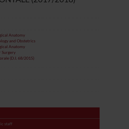
ogical Anatomy
ology and Obstetrics
ogical Anatomy
r Surgery
orale (D.I. 68/2015)
c staff