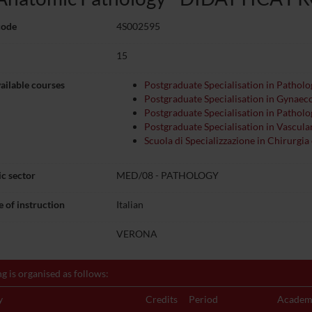
code
4S002595
15
ailable courses
Postgraduate Specialisation in Pathol
Postgraduate Specialisation in Gynaec
Postgraduate Specialisation in Pathol
Postgraduate Specialisation in Vascula
Scuola di Specializzazione in Chirurgia 
c sector
MED/08 - PATHOLOGY
 of instruction
Italian
VERONA
g is organised as follows:
y
Credits
Period
Academi