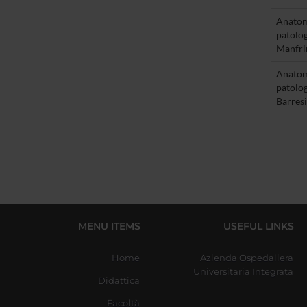
Anato
patolog
Manfri
Anato
patolog
Barresi
MENU ITEMS
USEFUL LINKS
Home
Azienda Ospedaliera
Universitaria Integrata
Didattica
Facoltà