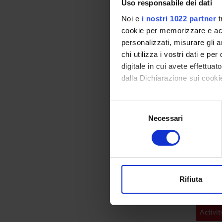
Uso responsabile dei dati
Noi e
i nostri 1022 partner
t
Routine 
cookie per memorizzare e acce
personalizzati, misurare gli an
chi utilizza i vostri dati e pe
Sylla
digitale in cui avete effettua
dalla Dichiarazione sui cookie
Microsco
Con il tuo consenso, vorrem
Selezione
raccogliere informazi
Necessari
del
Identificare il tuo di
consenso
Asse
digitali).
Approfondisci come vengono el
Oral exa
modificare o ritirare il tuo 
Rifiuta
Utilizziamo i cookie per perso
Refere
nostro traffico. Condividiamo 
Activit
di analisi dei dati web, pubbl