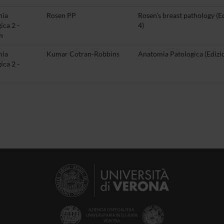
mia
Rosen PP
Rosen's breast pathology (E
ica 2 -
4)
n
mia
Kumar Cotran-Robbins
Anatomia Patologica (Edizi
ica 2 -