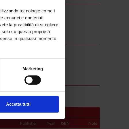
utilizzando tecnologie come i
re annunci e contenuti
vete la possibilità di scegliere
li solo su questa proprietà
consenso in qualsiasi momento
alche metro,
Marketing
e specifiche (impronte
ezione dettagli
. Puoi
Accetta tutti
l media e per analizzare il
ostri partner che si occupano
Publisher
Year
ISBN
Note
azioni che hai fornito loro o