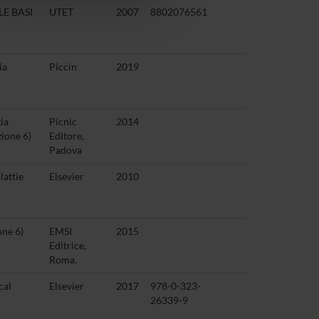
E BASI
UTET
2007
8802076561
ia
Piccin
2019
ia
Picnic
2014
zione 6)
Editore,
Padova
lattie
Elsevier
2010
one 6)
EMSI
2015
Editrice,
Roma.
cal
Elsevier
2017
978-0-323-
26339-9