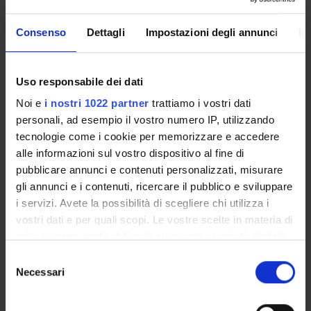
Come iscriversi e Requisiti di ammissione
Piani didattici
Consenso
Dettagli
Impostazioni degli annunci
In
Insegnamenti
Bacheca avvisi
Uso responsabile dei dati
Organi collegiali e di governo
Noi e
i nostri 1022 partner
trattiamo i vostri dati
Rete formativa
personali, ad esempio il vostro numero IP, utilizzando
tecnologie come i cookie per memorizzare e accedere
Servizio Studenti Internazionali
alle informazioni sul vostro dispositivo al fine di
pubblicare annunci e contenuti personalizzati, misurare
gli annunci e i contenuti, ricercare il pubblico e sviluppare
OFFERTA FORMATIVA
i servizi. Avete la possibilità di scegliere chi utilizza i
vostri dati e per quali scopi. Le vostre scelte in materia di
privacy sono applicabili solo su questa proprietà digitale
SEMESTRE FILTRO
in cui avete effettuato le vostre scelte. È possibile
Selezione
CORSI DI LAUREA
modificare o revocare il proprio consenso in qualsiasi
Necessari
del
momento dalla Dichiarazione sui cookie o facendo clic
consenso
CORSI DI LAUREA MAGISTRALE
sull'icona di attivazione della privacy.