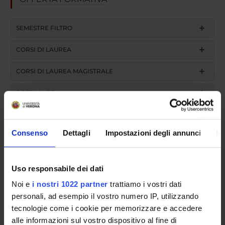
SEMESTRE FILTRO
CORSI DI LAUREA
CORSI DI LAUREA MAGISTRALE
POST LAUREA
Consenso
Dettagli
Impostazioni degli annunci
In
Scuola di Specializzazione in
Nefrologia (D.I. 68/2015)
Uso responsabile dei dati
Noi e
i nostri 1022 partner
trattiamo i vostri dati
Genetica medica (2017/2018)
personali, ad esempio il vostro numero IP, utilizzando
tecnologie come i cookie per memorizzare e accedere
Codice insegnamento
alle informazioni sul vostro dispositivo al fine di
4S000648