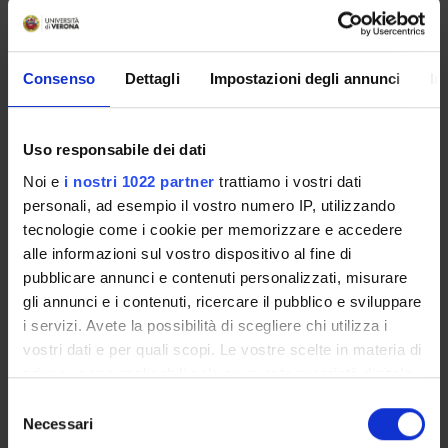
Presentazione
Come iscriversi e Requisiti di ammissione
Piani didattici
Consenso
Dettagli
Impostazioni degli annunci
In
Insegnamenti
Bacheca avvisi
Uso responsabile dei dati
Organi collegiali e di governo
Noi e
i nostri 1022 partner
trattiamo i vostri dati
Rete formativa
personali, ad esempio il vostro numero IP, utilizzando
Documenti
tecnologie come i cookie per memorizzare e accedere
alle informazioni sul vostro dispositivo al fine di
pubblicare annunci e contenuti personalizzati, misurare
Servizio Studenti Internazionali
gli annunci e i contenuti, ricercare il pubblico e sviluppare
i servizi. Avete la possibilità di scegliere chi utilizza i
OFFERTA FORMATIVA
vostri dati e per quali scopi. Le vostre scelte in materia di
privacy sono applicabili solo su questa proprietà digitale
in cui avete effettuato le vostre scelte. È possibile
Selezione
SEMESTRE FILTRO
modificare o revocare il proprio consenso in qualsiasi
Necessari
del
momento dalla Dichiarazione sui cookie o facendo clic