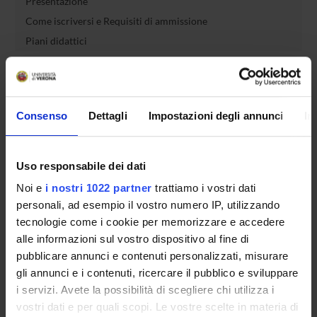
Presentazione
Come iscriversi e Requisiti di ammissione
Piani didattici
Insegnamenti
Bacheca avvisi
Organi collegiali e di governo
Consenso
Dettagli
Impostazioni degli annunci
In
Rete formativa
Servizio Studenti Internazionali
Uso responsabile dei dati
Noi e
i nostri 1022 partner
trattiamo i vostri dati
personali, ad esempio il vostro numero IP, utilizzando
OFFERTA FORMATIVA
tecnologie come i cookie per memorizzare e accedere
alle informazioni sul vostro dispositivo al fine di
SEMESTRE FILTRO
pubblicare annunci e contenuti personalizzati, misurare
gli annunci e i contenuti, ricercare il pubblico e sviluppare
CORSI DI LAUREA
i servizi. Avete la possibilità di scegliere chi utilizza i
vostri dati e per quali scopi. Le vostre scelte in materia di
CORSI DI LAUREA MAGISTRALE