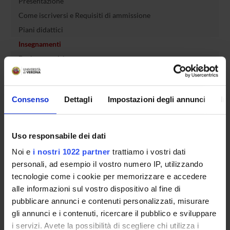
Presentazione
Come iscriversi e Requisiti di ammissione
Piani didattici
Insegnamenti
Bacheca avvisi
Organi collegiali e di governo
Rete formativa
Consenso
Dettagli
Impostazioni degli annunci
In
Servizio Studenti Internazionali
Uso responsabile dei dati
Noi e
i nostri 1022 partner
trattiamo i vostri dati
OFFERTA FORMATIVA
personali, ad esempio il vostro numero IP, utilizzando
tecnologie come i cookie per memorizzare e accedere
SEMESTRE FILTRO
alle informazioni sul vostro dispositivo al fine di
pubblicare annunci e contenuti personalizzati, misurare
CORSI DI LAUREA
gli annunci e i contenuti, ricercare il pubblico e sviluppare
i servizi. Avete la possibilità di scegliere chi utilizza i
CORSI DI LAUREA MAGISTRALE