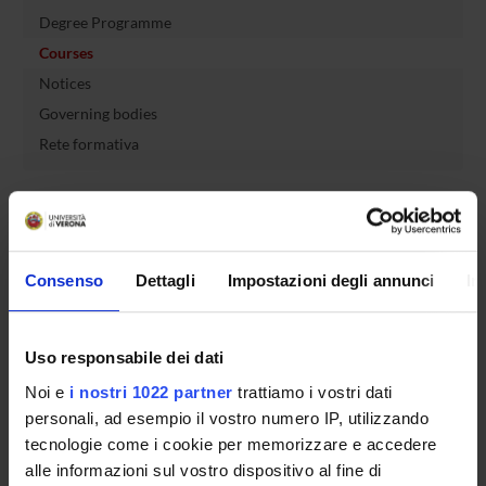
Degree Programme
Courses
Notices
Governing bodies
Rete formativa
International Students
Consenso
Dettagli
Impostazioni degli annunci
In
OFFERTA FORMATIVA
SEMESTRE FILTRO
Uso responsabile dei dati
Noi e
i nostri 1022 partner
trattiamo i vostri dati
CORSI DI LAUREA
personali, ad esempio il vostro numero IP, utilizzando
tecnologie come i cookie per memorizzare e accedere
CORSI DI LAUREA MAGISTRALE
alle informazioni sul vostro dispositivo al fine di