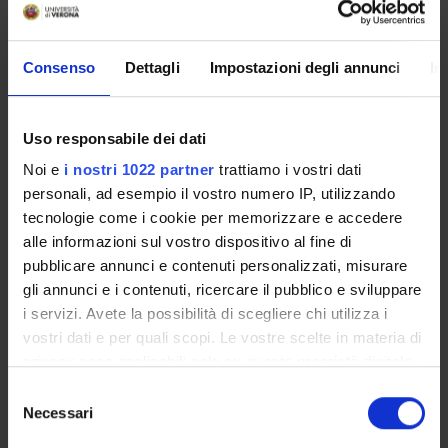
Come iscriversi e Requisiti di ammissione
Piani didattici
Insegnamenti
Consenso
Dettagli
Impostazioni degli annunci
In
Bacheca avvisi
Organi collegiali e di governo
Uso responsabile dei dati
Rete formativa
Noi e
i nostri 1022 partner
trattiamo i vostri dati
personali, ad esempio il vostro numero IP, utilizzando
Servizio Studenti Internazionali
tecnologie come i cookie per memorizzare e accedere
alle informazioni sul vostro dispositivo al fine di
pubblicare annunci e contenuti personalizzati, misurare
OFFERTA FORMATIVA
gli annunci e i contenuti, ricercare il pubblico e sviluppare
i servizi. Avete la possibilità di scegliere chi utilizza i
vostri dati e per quali scopi. Le vostre scelte in materia di
SEMESTRE FILTRO
privacy sono applicabili solo su questa proprietà digitale
CORSI DI LAUREA
in cui avete effettuato le vostre scelte. È possibile
Selezione
modificare o revocare il proprio consenso in qualsiasi
Necessari
del
CORSI DI LAUREA MAGISTRALE
momento dalla Dichiarazione sui cookie o facendo clic
consenso