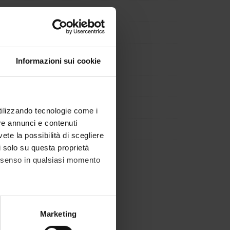
Informazioni sui cookie
utilizzando tecnologie come i
re annunci e contenuti
vete la possibilità di scegliere
li solo su questa proprietà
consenso in qualsiasi momento
alche metro,
Marketing
e specifiche (impronte