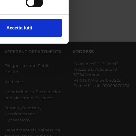
ezione dettagli
. Puoi
Accetta tutti
l media e per analizzare il
ostri partner che si occupano
azioni che hai fornito loro o
AFFERENT DEPARTMENTS
ADDRESS
Policlinico “G. B. Rossi”
Diagnostics and Public
Piazzale L. A. Scuro, 10
Health
37134 Verona
Partita IVA 01541040232
Medicine
Codice Fiscale:93009870234
Neurosciences, Biomedicine
and Movement Sciences
Surgery, Dentistry,
Paediatrics and
Gynaecology
Department of Engineering
for Innovation Medicine