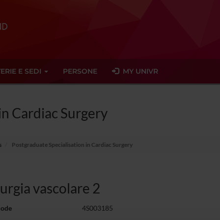
ERIE E SEDI
PERSONE
MY UNIVR
in Cardiac Surgery
s
Postgraduate Specialisation in Cardiac Surgery
urgia vascolare 2
code
4S003185