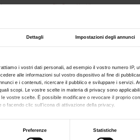
lecturer
Gian Franco Veraldi
ator
Gian Franco Veraldi
of ECTS credits
3
Dettagli
Impostazioni degli annunci
d
c sector
MED/22 - VASCULAR SURGERY
 of instruction
Italian
rattiamo i vostri dati personali, ad esempio il vostro numero IP, 
dere alle informazioni sul vostro dispositivo al fine di pubblica
VERONA
nunci e i contenuti, ricercare il pubblico e sviluppare i servizi. A
r quali scopi. Le vostre scelte in materia di privacy sono applicabi
not yet allocated
to le vostre scelte. È possibile modificare o revocare il proprio 
 o facendo clic sull'icona di attivazione della privacy.
mo anche:
oni sulla tua posizione geografica, con un'approssimazione di qu
Preferenze
Statistiche
spositivo, scansionandolo attivamente alla ricerca di caratteristich