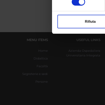
digitali).
Approfondisci come vengono el
modificare o ritirare il tuo 
Rifiuta
Utilizziamo i cookie per perso
nostro traffico. Condividiamo 
di analisi dei dati web, pubbl
MENU ITEMS
USEFUL LINKS
che hanno raccolto dal tuo uti
Home
Azienda Ospedaliera
Universitaria Integrata
Didattica
Facoltà
Segreterie e sedi
Persone