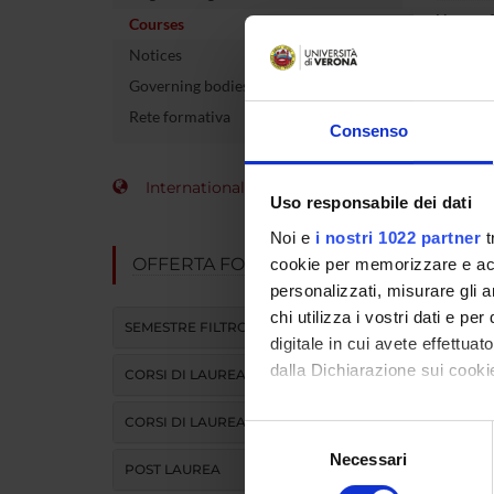
Name of 
Courses
Notices
Coordin
Governing bodies
Number 
Rete formativa
Consenso
allocate
Academi
International Students
Uso responsabile dei dati
Language
Noi e
i nostri 1022 partner
t
OFFERTA FORMATIVA
cookie per memorizzare e acce
Site
personalizzati, misurare gli an
chi utilizza i vostri dati e pe
Period
SEMESTRE FILTRO
digitale in cui avete effettua
dalla Dichiarazione sui cookie
CORSI DI LAUREA
CORSI DI LAUREA MAGISTRALE
Con il tuo consenso, vorrem
Selezione
raccogliere informazi
Necessari
del
POST LAUREA
Identificare il tuo di
consenso