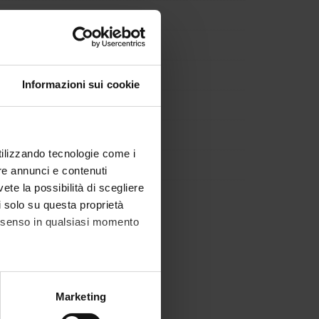
Informazioni sui cookie
RDIOVASCOLARE
utilizzando tecnologie come i
re annunci e contenuti
vete la possibilità di scegliere
li solo su questa proprietà
consenso in qualsiasi momento
alche metro,
Marketing
e specifiche (impronte