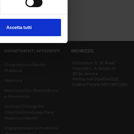
ezione dettagli
. Puoi
Accetta tutti
l media e per analizzare il
ostri partner che si occupano
azioni che hai fornito loro o
DIPARTIMENTI AFFERENTI
INDIRIZZO
Policlinico “G. B. Rossi”
Diagnostica e Sanità
Piazzale L. A. Scuro, 10
Pubblica
37134 Verona
Partita IVA 01541040232
Medicina
Codice Fiscale:93009870234
Neuroscienze, Biomedicina
e Movimento
Scienze Chirurgiche
Odontostomatologiche e
Materno-Infantili
Ingegneria per la medicina
di innovazione