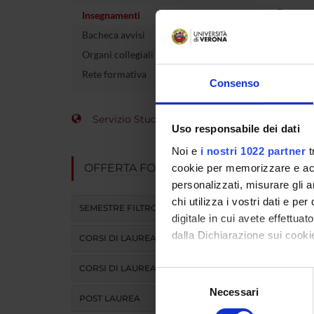
Docente
Insegnamenti
Bacheca avvisi
Coordin
Organi collegiali e di governo
crediti
Rete formativa
Consenso
Settore 
Servizio Studenti Internazionali
Uso responsabile dei dati
Lingua d
Noi e
i nostri 1022 partner
t
Sede
OFFERTA FORMATIVA
cookie per memorizzare e acce
personalizzati, misurare gli an
Periodo
chi utilizza i vostri dati e pe
SEMESTRE FILTRO
digitale in cui avete effettua
dalla Dichiarazione sui cookie
CORSI DI LAUREA
CORSI DI LAUREA MAGISTRALE
Con il tuo consenso, vorrem
Selezione
raccogliere informazi
Necessari
del
POST LAUREA
Identificare il tuo di
consenso