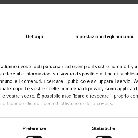
Flavio Luciano Ribichini
atore
Flavio Luciano Ribichini
3
Dettagli
Impostazioni degli annunci
disciplinare
MED/11 - MALATTIE DELL'APPARATO CA
i erogazione
Italiano
rattiamo i vostri dati personali, ad esempio il vostro numero IP, 
VERONA
dere alle informazioni sul vostro dispositivo al fine di pubblica
nunci e i contenuti, ricercare il pubblico e sviluppare i servizi. A
non ancora assegnato
r quali scopi. Le vostre scelte in materia di privacy sono applicabi
to le vostre scelte. È possibile modificare o revocare il proprio 
 o facendo clic sull'icona di attivazione della privacy.
mo anche:
oni sulla tua posizione geografica, con un'approssimazione di qu
Preferenze
Statistiche
spositivo, scansionandolo attivamente alla ricerca di caratteristich