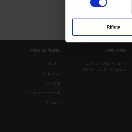
digitali).
Approfondisci come vengono el
modificare o ritirare il tuo 
Rifiuta
Utilizziamo i cookie per perso
nostro traffico. Condividiamo 
di analisi dei dati web, pubbl
VOCI DI MENU
LINK UTILI
che hanno raccolto dal tuo uti
Home
Azienda Ospedaliera
Universitaria Integrata
Didattica
Facoltà
Segreterie e sedi
Persone