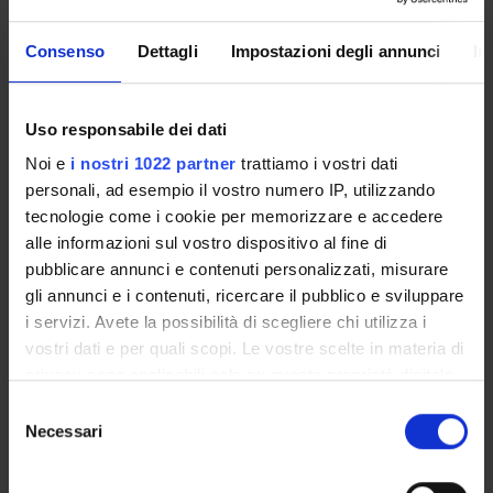
Enrolment Procedures and Admission Requirements
Degree Programme
Consenso
Dettagli
Impostazioni degli annunci
In
Courses
Notices
Uso responsabile dei dati
Governing bodies
Noi e
i nostri 1022 partner
trattiamo i vostri dati
Rete formativa
personali, ad esempio il vostro numero IP, utilizzando
tecnologie come i cookie per memorizzare e accedere
International Students
alle informazioni sul vostro dispositivo al fine di
pubblicare annunci e contenuti personalizzati, misurare
gli annunci e i contenuti, ricercare il pubblico e sviluppare
OFFERTA FORMATIVA
i servizi. Avete la possibilità di scegliere chi utilizza i
vostri dati e per quali scopi. Le vostre scelte in materia di
privacy sono applicabili solo su questa proprietà digitale
SEMESTRE FILTRO
in cui avete effettuato le vostre scelte. È possibile
Selezione
CORSI DI LAUREA
modificare o revocare il proprio consenso in qualsiasi
Necessari
del
momento dalla Dichiarazione sui cookie o facendo clic
consenso
CORSI DI LAUREA MAGISTRALE
sull'icona di attivazione della privacy.