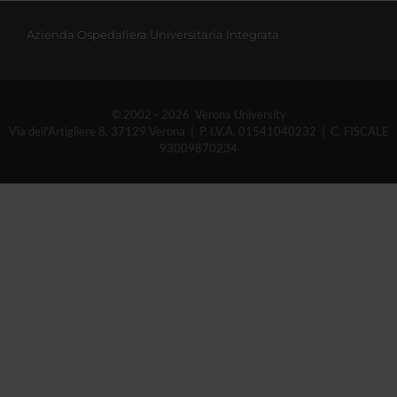
Azienda Ospedaliera Universitaria Integrata
© 2002 - 2026 Verona University
Via dell'Artigliere 8, 37129 Verona | P. I.V.A. 01541040232 | C. FISCALE
93009870234