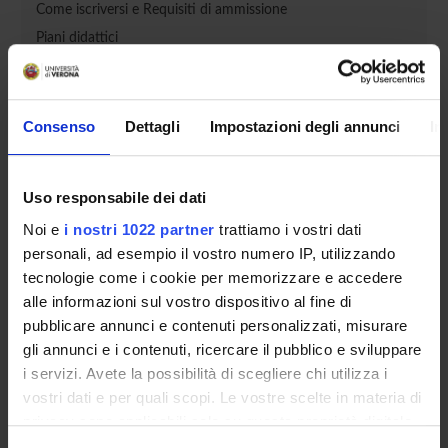
Come iscriversi e Requisiti di ammissione
Piani didattici
Insegnamenti
Bacheca avvisi
Organi collegiali e di governo
Consenso
Dettagli
Impostazioni degli annunci
In
Rete formativa
Uso responsabile dei dati
Servizio Studenti Internazionali
Noi e
i nostri 1022 partner
trattiamo i vostri dati
personali, ad esempio il vostro numero IP, utilizzando
tecnologie come i cookie per memorizzare e accedere
OFFERTA FORMATIVA
alle informazioni sul vostro dispositivo al fine di
pubblicare annunci e contenuti personalizzati, misurare
SEMESTRE FILTRO
gli annunci e i contenuti, ricercare il pubblico e sviluppare
i servizi. Avete la possibilità di scegliere chi utilizza i
CORSI DI LAUREA
vostri dati e per quali scopi. Le vostre scelte in materia di
privacy sono applicabili solo su questa proprietà digitale
CORSI DI LAUREA MAGISTRALE
in cui avete effettuato le vostre scelte. È possibile