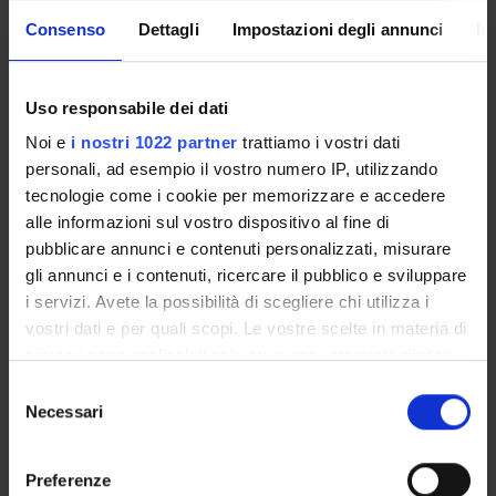
Enrolment Procedures and Admission Requirements
Consenso
Dettagli
Impostazioni degli annunci
In
Degree Programme
Courses
Notices
Uso responsabile dei dati
Governing bodies
Noi e
i nostri 1022 partner
trattiamo i vostri dati
Rete formativa
personali, ad esempio il vostro numero IP, utilizzando
tecnologie come i cookie per memorizzare e accedere
alle informazioni sul vostro dispositivo al fine di
International Students
pubblicare annunci e contenuti personalizzati, misurare
gli annunci e i contenuti, ricercare il pubblico e sviluppare
i servizi. Avete la possibilità di scegliere chi utilizza i
OFFERTA FORMATIVA
vostri dati e per quali scopi. Le vostre scelte in materia di
privacy sono applicabili solo su questa proprietà digitale
SEMESTRE FILTRO
in cui avete effettuato le vostre scelte. È possibile
Selezione
modificare o revocare il proprio consenso in qualsiasi
Necessari
del
CORSI DI LAUREA
momento dalla Dichiarazione sui cookie o facendo clic
consenso
sull'icona di attivazione della privacy.
CORSI DI LAUREA MAGISTRALE
Preferenze