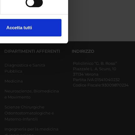
ezione dettagli
. Puoi
Accetta tutti
l media e per analizzare il
ostri partner che si occupano
azioni che hai fornito loro o
DIPARTIMENTI AFFERENTI
INDIRIZZO
Policlinico “G. B. Rossi”
Diagnostica e Sanità
Piazzale L. A. Scuro, 10
Pubblica
37134 Verona
Partita IVA 01541040232
Medicina
Codice Fiscale:93009870234
Neuroscienze, Biomedicina
e Movimento
Scienze Chirurgiche
Odontostomatologiche e
Materno-Infantili
Ingegneria per la medicina
di innovazione