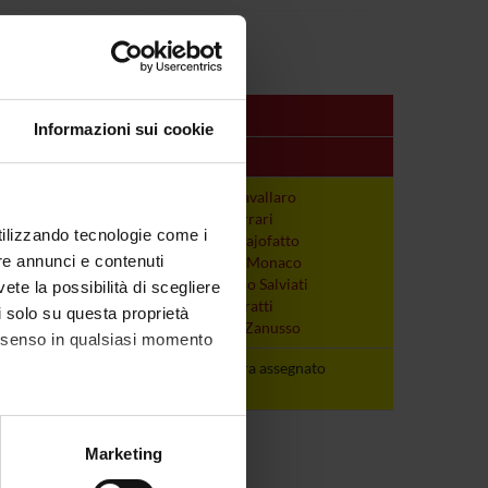
Informazioni sui cookie
Periodo
Docenti
non ancora
Tiziana Cavallaro
assegnato
Sergio Ferrari
utilizzando tecnologie come i
Alberto Gajofatto
re annunci e contenuti
Salvatore Monaco
Alessandro Salviati
vete la possibilità di scegliere
Marco Turatti
li solo su questa proprietà
Gianluigi Zanusso
consenso in qualsiasi momento
non ancora
non ancora assegnato
assegnato
alche metro,
Marketing
e specifiche (impronte