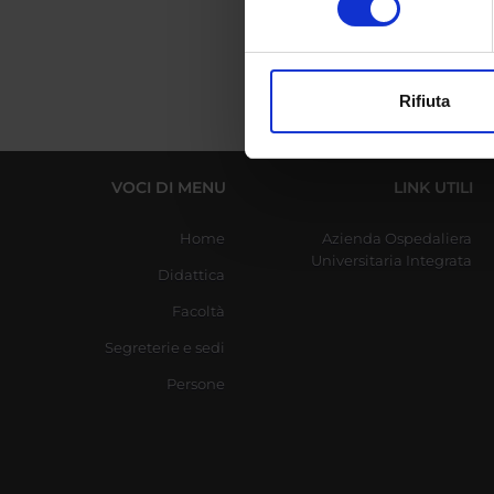
digitali).
Approfondisci come vengono el
modificare o ritirare il tuo 
Rifiuta
Utilizziamo i cookie per perso
nostro traffico. Condividiamo 
di analisi dei dati web, pubbl
VOCI DI MENU
LINK UTILI
che hanno raccolto dal tuo uti
Home
Azienda Ospedaliera
Universitaria Integrata
Didattica
Facoltà
Segreterie e sedi
Persone