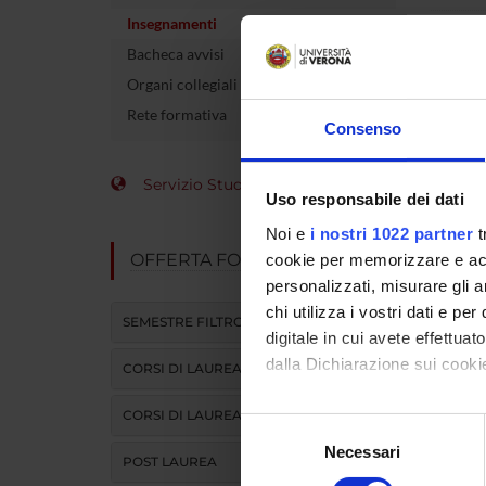
Insegnamenti
Crediti
Bacheca avvisi
Organi collegiali e di governo
Rete formativa
L'insegna
Consenso
Modulo
Servizio Studenti Internazionali
DIDATTI
Uso responsabile dei dati
Noi e
i nostri 1022 partner
t
OFFERTA FORMATIVA
cookie per memorizzare e acce
personalizzati, misurare gli an
chi utilizza i vostri dati e pe
SEMESTRE FILTRO
digitale in cui avete effettua
dalla Dichiarazione sui cookie
ATTIVITA
CORSI DI LAUREA
CORSI DI LAUREA MAGISTRALE
Con il tuo consenso, vorrem
Selezione
raccogliere informazi
Necessari
del
POST LAUREA
Identificare il tuo di
consenso