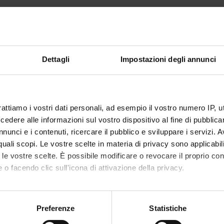
31
mento è organizzato come segue:
Dettagli
Impostazioni degli annunci
Crediti
Settore disciplinare
CA FRONTALE
6
MED/26-NEUROLOGIA
rattiamo i vostri dati personali, ad esempio il vostro numero IP, 
dere alle informazioni sul vostro dispositivo al fine di pubblica
nunci e i contenuti, ricercare il pubblico e sviluppare i servizi. A
r quali scopi. Le vostre scelte in materia di privacy sono applicabi
to le vostre scelte. È possibile modificare o revocare il proprio 
 o facendo clic sull'icona di attivazione della privacy.
' PRATICA
25
MED/26-NEUROLOGIA
mo anche:
oni sulla tua posizione geografica, con un'approssimazione di qu
Preferenze
Statistiche
spositivo, scansionandolo attivamente alla ricerca di caratteristich