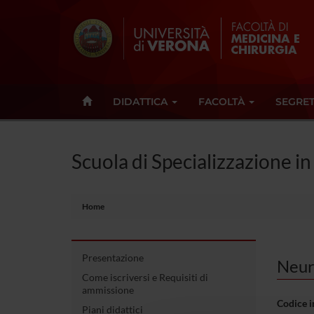
DIDATTICA
FACOLTÀ
SEGRET
Scuola di Specializzazione i
Home
Presentazione
Neur
Come iscriversi e Requisiti di
ammissione
Codice 
Piani didattici