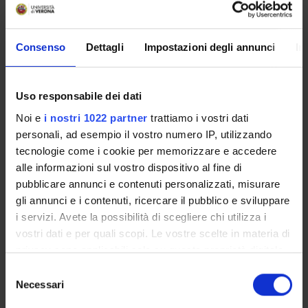
Degree Programme
Courses
Consenso
Dettagli
Impostazioni degli annunci
In
Notices
Governing bodies
Rete formativa
Uso responsabile dei dati
Noi e
i nostri 1022 partner
trattiamo i vostri dati
personali, ad esempio il vostro numero IP, utilizzando
International Students
tecnologie come i cookie per memorizzare e accedere
alle informazioni sul vostro dispositivo al fine di
OFFERTA FORMATIVA
pubblicare annunci e contenuti personalizzati, misurare
gli annunci e i contenuti, ricercare il pubblico e sviluppare
i servizi. Avete la possibilità di scegliere chi utilizza i
SEMESTRE FILTRO
vostri dati e per quali scopi. Le vostre scelte in materia di
privacy sono applicabili solo su questa proprietà digitale
CORSI DI LAUREA
in cui avete effettuato le vostre scelte. È possibile
Selezione
CORSI DI LAUREA MAGISTRALE
modificare o revocare il proprio consenso in qualsiasi
Necessari
del
momento dalla Dichiarazione sui cookie o facendo clic
consenso