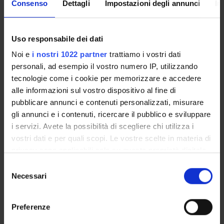
Consenso
Dettagli
Impostazioni degli annunci
In
Enrolment Procedures and Admission Requirements
Degree Programme
Courses
Uso responsabile dei dati
Notices
Noi e
i nostri 1022 partner
trattiamo i vostri dati
Governing bodies
personali, ad esempio il vostro numero IP, utilizzando
Rete formativa
tecnologie come i cookie per memorizzare e accedere
alle informazioni sul vostro dispositivo al fine di
pubblicare annunci e contenuti personalizzati, misurare
International Students
gli annunci e i contenuti, ricercare il pubblico e sviluppare
i servizi. Avete la possibilità di scegliere chi utilizza i
vostri dati e per quali scopi. Le vostre scelte in materia di
OFFERTA FORMATIVA
privacy sono applicabili solo su questa proprietà digitale
in cui avete effettuato le vostre scelte. È possibile
Selezione
SEMESTRE FILTRO
modificare o revocare il proprio consenso in qualsiasi
Necessari
del
momento dalla Dichiarazione sui cookie o facendo clic
consenso
CORSI DI LAUREA
sull'icona di attivazione della privacy.
Preferenze
CORSI DI LAUREA MAGISTRALE
Con il tuo consenso, vorremmo anche: