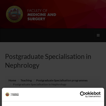
Toggle
naviga
Postgraduate Specialisation in
Nephrology
Home
Teaching
Postgraduate Specialisation programmes
Postgraduate Specialisation in Nephrology
Overview