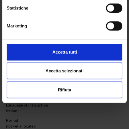
POST LAUREA
raccogliere informazioni sulla tua posizione
Statistiche
geografica, con un'approssimazione di qualche
metro,
Marketing
Identificare il tuo dispositivo, scansionandolo
Final Exam
attivamente alla ricerca di caratteristiche specifiche
(impronte digitali).
Course code
4S00010
Approfondisci come vengono elaborati i tuoi dati personali
Accetta tutti
e imposta le tue preferenze nella
sezione dettagli
. Puoi
Name of lecturer
modificare o ritirare il tuo consenso in qualsiasi momento
not yet allocated
dalla Dichiarazione sui cookie.
Accetta selezionati
Number of ECTS credits allocated
15
Utilizziamo i cookie per personalizzare contenuti ed
Academic sector
Rifiuta
annunci, per fornire funzionalità dei social media e per
MED/14 - NEPHROLOGY
analizzare il nostro traffico. Condividiamo inoltre
Language of instruction
informazioni sul modo in cui utilizzi il nostro sito con i
Italian
nostri partner che si occupano di analisi dei dati web,
pubblicità e social media, i quali potrebbero combinarle
Period
con altre informazioni che hai fornito loro o che hanno
not yet allocated