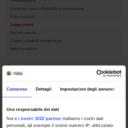
Presentazione
Come iscriversi e Requisiti di ammissione
Piani didattici
Insegnamenti
Bacheca avvisi
Organi collegiali e di governo
Rete formativa
Servizio Studenti Internazionali
OFFERTA FORMATIVA
Consenso
Dettagli
Impostazioni degli annunci
In
SEMESTRE FILTRO
Uso responsabile dei dati
CORSI DI LAUREA
Noi e
i nostri 1022 partner
trattiamo i vostri dati
personali, ad esempio il vostro numero IP, utilizzando
CORSI DI LAUREA MAGISTRALE